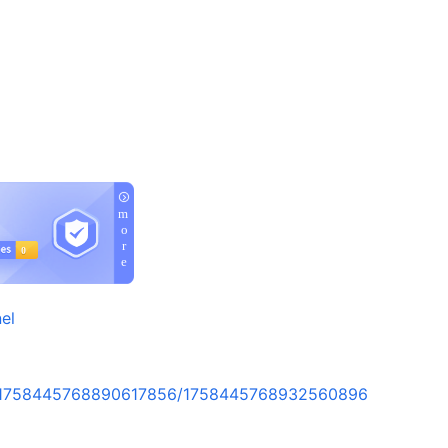
el
rt/1758445768890617856/1758445768932560896