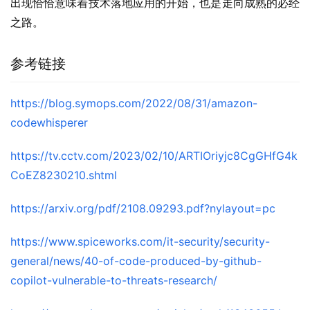
出现恰恰意味着技术落地应用的开始，也是走向成熟的必经
之路。
参考链接
https://blog.symops.com/2022/08/31/amazon-
codewhisperer
https://tv.cctv.com/2023/02/10/ARTIOriyjc8CgGHfG4k
CoEZ8230210.shtml
https://arxiv.org/pdf/2108.09293.pdf?nylayout=pc
https://www.spiceworks.com/it-security/security-
general/news/40-of-code-produced-by-github-
copilot-vulnerable-to-threats-research/