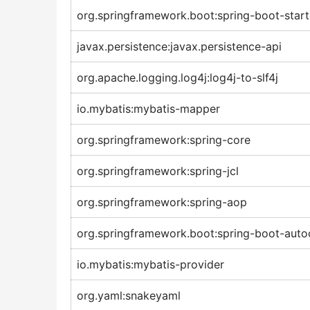
org.springframework.boot:spring-boot-start
javax.persistence:javax.persistence-api
org.apache.logging.log4j:log4j-to-slf4j
io.mybatis:mybatis-mapper
org.springframework:spring-core
org.springframework:spring-jcl
org.springframework:spring-aop
org.springframework.boot:spring-boot-auto
io.mybatis:mybatis-provider
org.yaml:snakeyaml