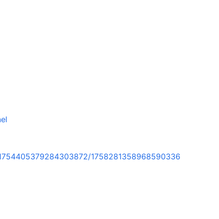
el
rt/1754405379284303872/1758281358968590336