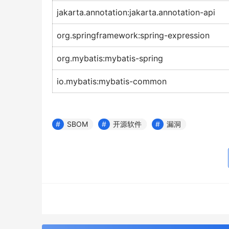
jakarta.annotation:jakarta.annotation-api
org.springframework:spring-expression
org.mybatis:mybatis-spring
io.mybatis:mybatis-common
SBOM
开源软件
漏洞