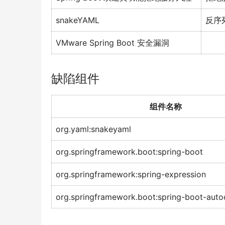
snakeYAML
反序
VMware Spring Boot 安全漏洞
缺陷组件
组件名称
org.yaml:snakeyaml
org.springframework.boot:spring-boot
org.springframework:spring-expression
org.springframework.boot:spring-boot-auto