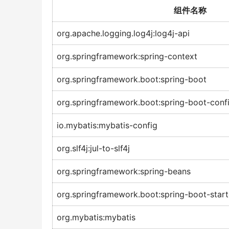
组件名称
org.apache.logging.log4j:log4j-api
org.springframework:spring-context
org.springframework.boot:spring-boot
org.springframework.boot:spring-boot-conf
io.mybatis:mybatis-config
org.slf4j:jul-to-slf4j
org.springframework:spring-beans
org.springframework.boot:spring-boot-start
org.mybatis:mybatis