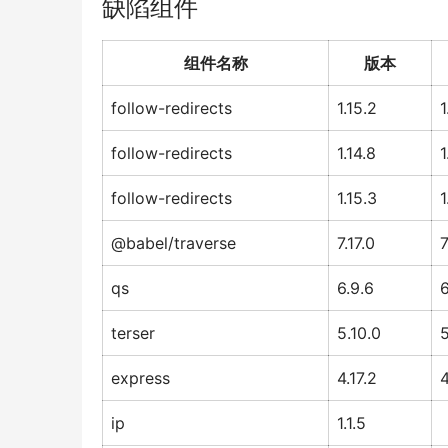
缺陷组件
组件名称
版本
follow-redirects
1.15.2
1
follow-redirects
1.14.8
1
follow-redirects
1.15.3
1
@babel/traverse
7.17.0
7
qs
6.9.6
6
terser
5.10.0
5
express
4.17.2
4
ip
1.1.5