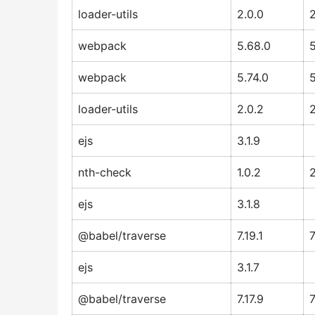
loader-utils
2.0.0
2
webpack
5.68.0
5
webpack
5.74.0
5
loader-utils
2.0.2
2
ejs
3.1.9
nth-check
1.0.2
2
ejs
3.1.8
@babel/traverse
7.19.1
7
ejs
3.1.7
@babel/traverse
7.17.9
7