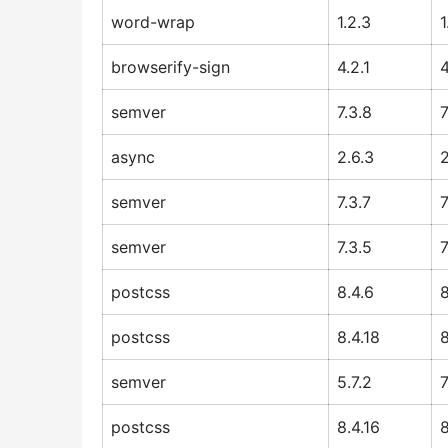
word-wrap
1.2.3
1
browserify-sign
4.2.1
4
semver
7.3.8
7
async
2.6.3
2
semver
7.3.7
7
semver
7.3.5
7
postcss
8.4.6
8
postcss
8.4.18
8
semver
5.7.2
7
postcss
8.4.16
8