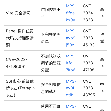
MPS-
CVE-
访问控制不
高
Vite 安全漏洞
8fqe-
2024-
当
危
kx9y
23331
Babel 插件任意
MPS-
CVE-
不完整的黑
严
代码执行漏洞漏
avb9-
2023-
名单
重
洞
j50z
45133
不加限制或
MPS-
CVE-
CVE-2023-
高
调节的资源
lrfd-
2023-
47108漏洞
危
分配
7kb6
47108
SSH协议前缀截
MPS-
CVE-
安全相关信
中
断攻击(Terrapin
nv0f-
2023-
息的截断
危
攻击)
qtib
48795
使用不正确
MPS-
CVE-
高