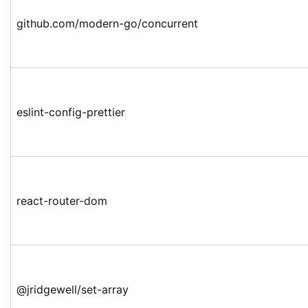
github.com/modern-go/concurrent
eslint-config-prettier
react-router-dom
@jridgewell/set-array