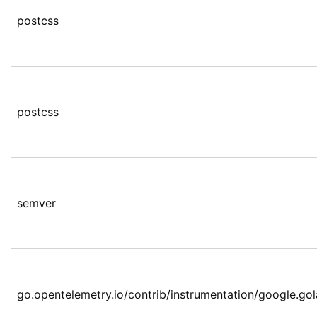
postcss
postcss
semver
go.opentelemetry.io/contrib/instrumentation/google.go