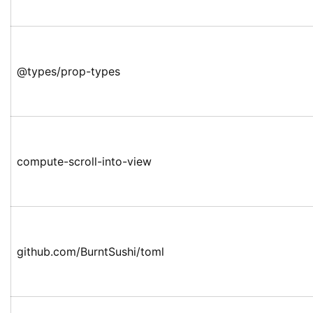
@types/prop-types
compute-scroll-into-view
github.com/BurntSushi/toml