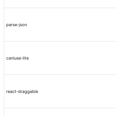
parse-json
caniuse-lite
react-draggable