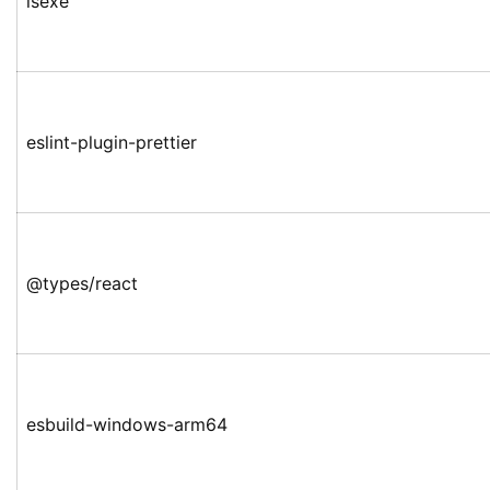
isexe
eslint-plugin-prettier
@types/react
esbuild-windows-arm64