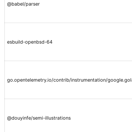
@babel/parser
esbuild-openbsd-64
go.opentelemetry.io/contrib/instrumentation/google.go
@douyinfe/semi-illustrations