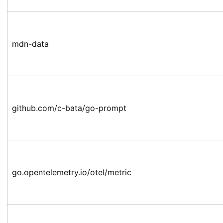
mdn-data
github.com/c-bata/go-prompt
go.opentelemetry.io/otel/metric