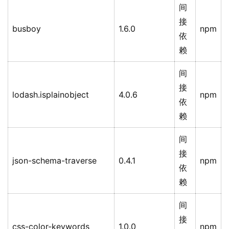
间
接
busboy
1.6.0
npm
依
赖
间
接
lodash.isplainobject
4.0.6
npm
依
赖
间
接
json-schema-traverse
0.4.1
npm
依
赖
间
接
css-color-keywords
1.0.0
npm