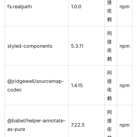
接
fs.realpath
1.0.0
npm
依
赖
间
接
styled-components
5.3.11
npm
依
赖
间
@jridgewell/sourcemap-
接
1.4.15
npm
codec
依
赖
间
@babel/helper-annotate-
接
7.22.5
npm
as-pure
依