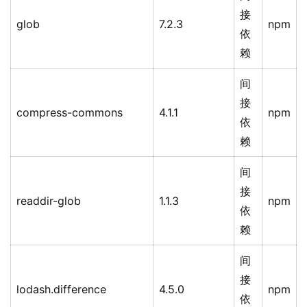
接
glob
7.2.3
npm
依
赖
间
接
compress-commons
4.1.1
npm
依
赖
间
接
readdir-glob
1.1.3
npm
依
赖
间
接
lodash.difference
4.5.0
npm
依