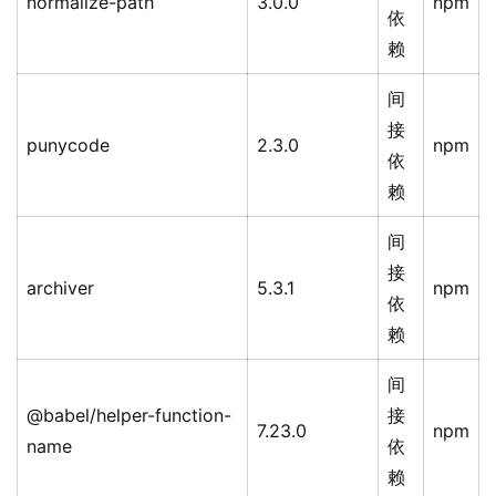
normalize-path
3.0.0
npm
依
赖
间
接
punycode
2.3.0
npm
依
赖
间
接
archiver
5.3.1
npm
依
赖
间
@babel/helper-function-
接
7.23.0
npm
name
依
赖