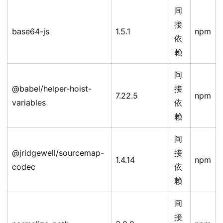
间
接
base64-js
1.5.1
npm
依
赖
间
@babel/helper-hoist-
接
7.22.5
npm
variables
依
赖
间
@jridgewell/sourcemap-
接
1.4.14
npm
codec
依
赖
间
接