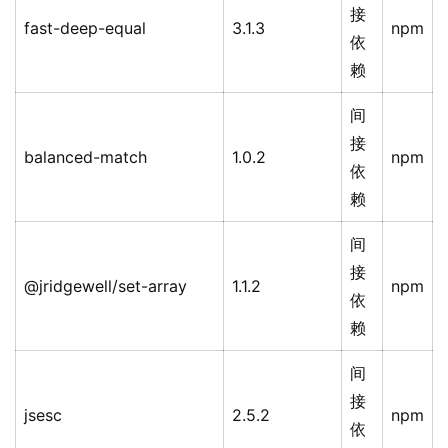
接
fast-deep-equal
3.1.3
npm
依
赖
间
接
balanced-match
1.0.2
npm
依
赖
间
接
@jridgewell/set-array
1.1.2
npm
依
赖
间
接
jsesc
2.5.2
npm
依