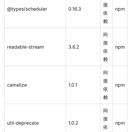
接
@types/scheduler
0.16.3
npm
依
赖
间
接
readable-stream
3.6.2
npm
依
赖
间
接
camelize
1.0.1
npm
依
赖
间
接
util-deprecate
1.0.2
npm
依