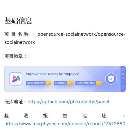
基础信息
项目名称：opensource-socialnetwork/opensource-
socialnetwork
项目徽章：
仓库地址：
https://github.com/pterodactyl/panel
检测报告地址：
https://www.murphysec.com/console/report/17572880