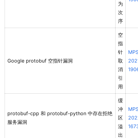
为
次
序
空
指
针
MPS
Google protobuf 空指针漏洞
取
202
消
190
引
用
缓
冲
MPS
protobuf-cpp 和 protobuf-python 中存在拒绝
区
202
服务漏洞
溢
167
出