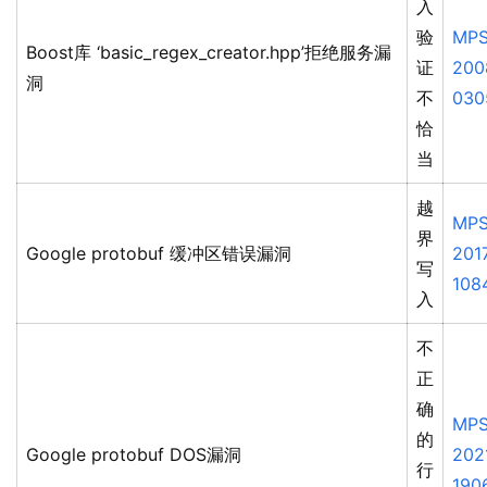
入
验
MPS
Boost库 ‘basic_regex_creator.hpp’拒绝服务漏
证
200
洞
不
030
恰
当
越
MPS
界
Google protobuf 缓冲区错误漏洞
201
写
108
入
不
正
确
MPS
的
Google protobuf DOS漏洞
202
行
190