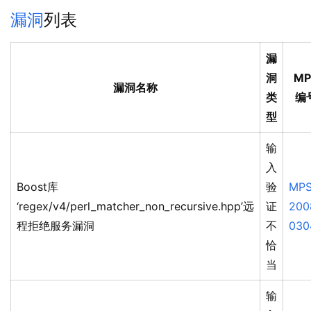
漏洞
列表
漏
洞
MP
漏洞名称
类
编
型
输
入
Boost库
验
MPS
‘regex/v4/perl_matcher_non_recursive.hpp’远
证
200
程拒绝服务漏洞
不
030
恰
当
输