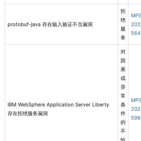
拒
MPS
绝
protobuf-java 存在输入验证不当漏洞
202
服
564
务
对
因
果
或
异
常
MPS
IBM WebSphere Application Server Liberty
条
202
存在拒绝服务漏洞
件
598
的
不
恰