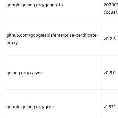
google.golang.org/genproto
20230
ccc8a
github.com/googleapis/enterprise-certificate-
v0.2.5
proxy
golang.org/x/sync
v0.6.0
google.golang.org/grpc
v1.57.1