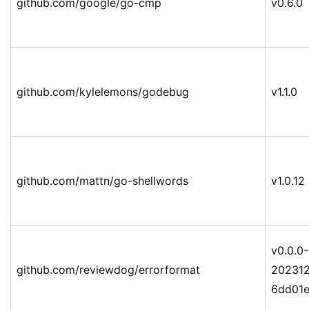
github.com/google/go-cmp
v0.6.0
github.com/kylelemons/godebug
v1.1.0
github.com/mattn/go-shellwords
v1.0.12
v0.0.0-
github.com/reviewdog/errorformat
202312
6dd01e