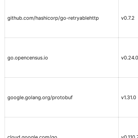
github.com/hashicorp/go-retryablehttp
v0.7.2
go.opencensus.io
v0.24.
google.golang.org/protobuf
v1.31.0
cloud.google.com/go
v0.110.