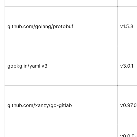
github.com/golang/protobuf
v1.5.3
gopkg.in/yaml.v3
v3.0.1
github.com/xanzy/go-gitlab
v0.97.0
v0.0.0-