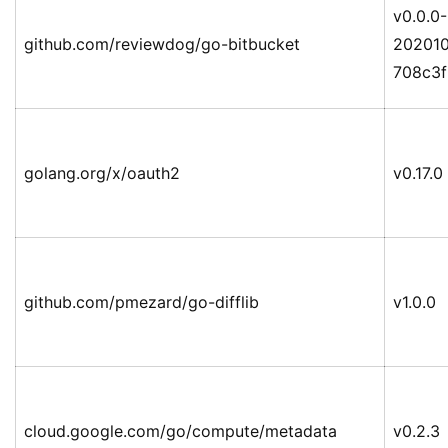
v0.0.0-
github.com/reviewdog/go-bitbucket
20201
708c3f
golang.org/x/oauth2
v0.17.0
github.com/pmezard/go-difflib
v1.0.0
cloud.google.com/go/compute/metadata
v0.2.3