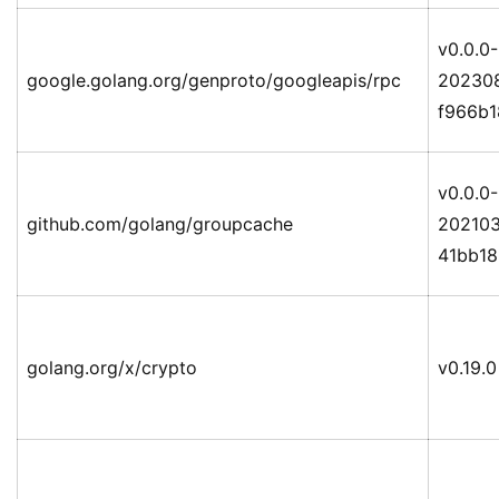
v0.0.0-
google.golang.org/genproto/googleapis/rpc
20230
f966b
v0.0.0-
github.com/golang/groupcache
20210
41bb18
golang.org/x/crypto
v0.19.0