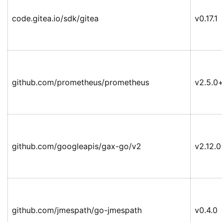
code.gitea.io/sdk/gitea
v0.17.1
github.com/prometheus/prometheus
v2.5.0
github.com/googleapis/gax-go/v2
v2.12.0
github.com/jmespath/go-jmespath
v0.4.0