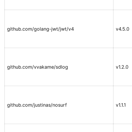
github.com/golang-jwt/jwt/v4
v4.5.0
github.com/vvakame/sdlog
v1.2.0
github.com/justinas/nosurf
v1.1.1