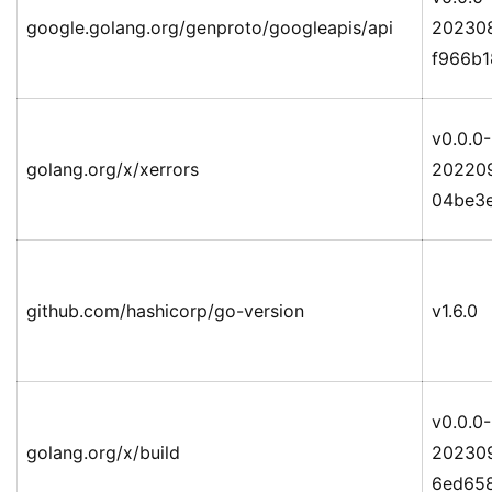
google.golang.org/genproto/googleapis/api
20230
f966b
v0.0.0-
golang.org/x/xerrors
20220
04be3
github.com/hashicorp/go-version
v1.6.0
v0.0.0-
golang.org/x/build
20230
6ed65