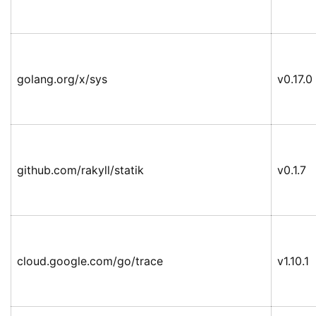
golang.org/x/sys
v0.17.0
github.com/rakyll/statik
v0.1.7
cloud.google.com/go/trace
v1.10.1