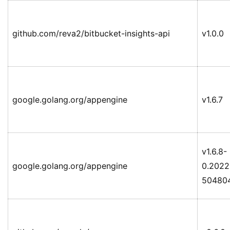
github.com/reva2/bitbucket-insights-api
v1.0.0
google.golang.org/appengine
v1.6.7
v1.6.8-
google.golang.org/appengine
0.2022
50480