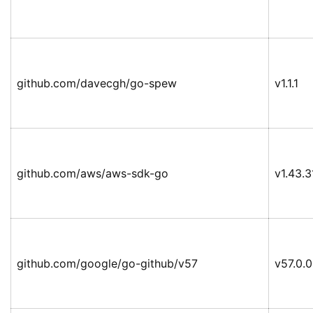
github.com/davecgh/go-spew
v1.1.1
github.com/aws/aws-sdk-go
v1.43.3
github.com/google/go-github/v57
v57.0.0