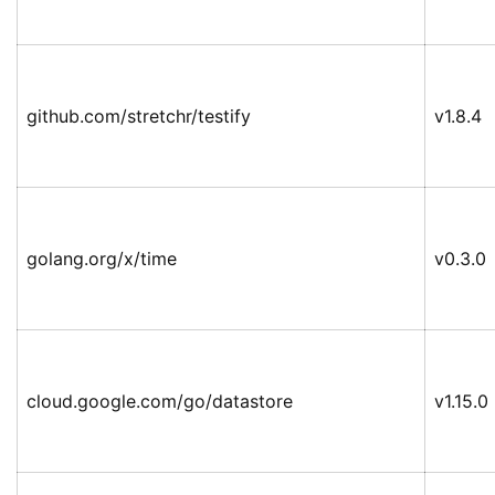
github.com/stretchr/testify
v1.8.4
golang.org/x/time
v0.3.0
cloud.google.com/go/datastore
v1.15.0