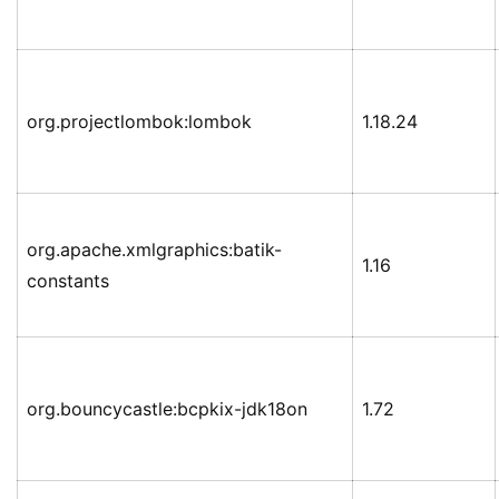
org.projectlombok:lombok
1.18.24
org.apache.xmlgraphics:batik-
1.16
constants
org.bouncycastle:bcpkix-jdk18on
1.72