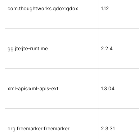
com.thoughtworks.qdox:qdox
1.12
gg.jte:jte-runtime
2.2.4
xml-apis:xml-apis-ext
1.3.04
org.freemarker:freemarker
2.3.31