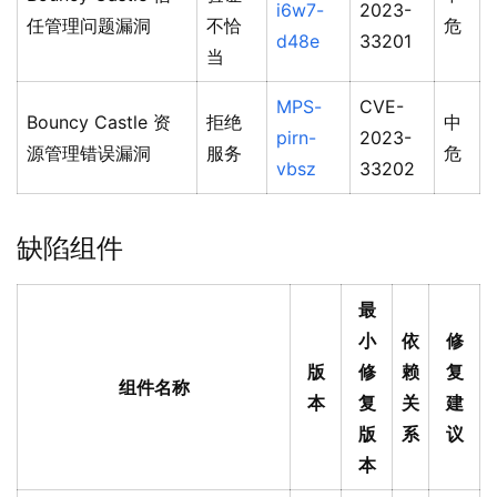
i6w7-
2023-
任管理问题漏洞
不恰
危
d48e
33201
当
MPS-
CVE-
Bouncy Castle 资
拒绝
中
pirn-
2023-
源管理错误漏洞
服务
危
vbsz
33202
缺陷组件
最
小
依
修
版
修
赖
复
组件名称
本
复
关
建
版
系
议
本