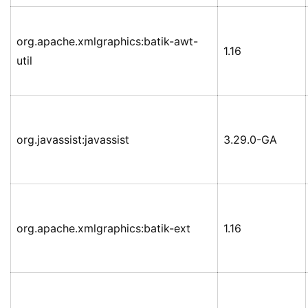
org.apache.xmlgraphics:batik-awt-
1.16
util
org.javassist:javassist
3.29.0-GA
org.apache.xmlgraphics:batik-ext
1.16