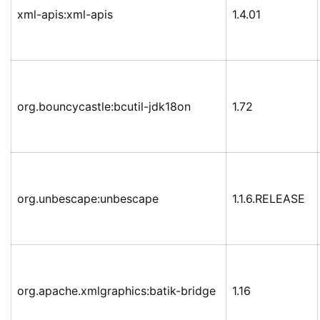
xml-apis:xml-apis
1.4.01
org.bouncycastle:bcutil-jdk18on
1.72
org.unbescape:unbescape
1.1.6.RELEASE
org.apache.xmlgraphics:batik-bridge
1.16