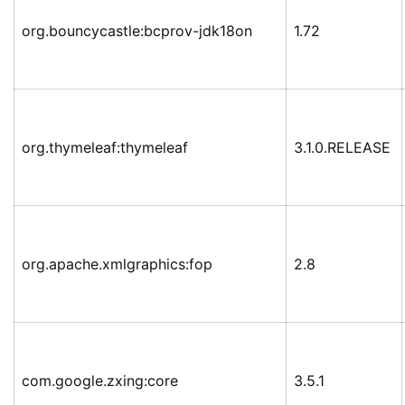
org.bouncycastle:bcprov-jdk18on
1.72
org.thymeleaf:thymeleaf
3.1.0.RELEASE
org.apache.xmlgraphics:fop
2.8
com.google.zxing:core
3.5.1