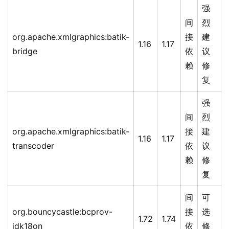
强
间
烈
org.apache.xmlgraphics:batik-
接
建
1.16
1.17
bridge
依
议
赖
修
复
强
间
烈
org.apache.xmlgraphics:batik-
接
建
1.16
1.17
transcoder
依
议
赖
修
复
间
可
org.bouncycastle:bcprov-
接
选
1.72
1.74
jdk18on
依
修