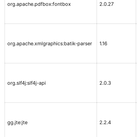
org.apache.pdfbox:fontbox
2.0.27
org.apache.xmlgraphics:batik-parser
1.16
org.slf4j:slf4j-api
2.0.3
gg.jte:jte
2.2.4