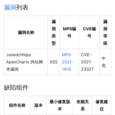
漏洞
列表
漏
漏
洞
MPS编
CVE编
洞
漏洞名称
类
号
号
等
型
级
Junedchhipa
MPS-
CVE-
中
ApexCharts 跨站脚
XSS
2021-
2021-
危
本漏洞
1405
23327
缺陷组件
最小修复版
依赖关
修复建
组件名称
版本
本
系
议