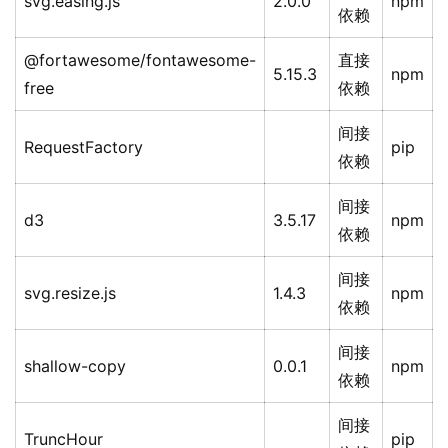
svg.easing.js
2.0.0
npm
依赖
@fortawesome/fontawesome-
直接
5.15.3
npm
free
依赖
间接
RequestFactory
pip
依赖
间接
d3
3.5.17
npm
依赖
间接
svg.resize.js
1.4.3
npm
依赖
间接
shallow-copy
0.0.1
npm
依赖
间接
TruncHour
pip