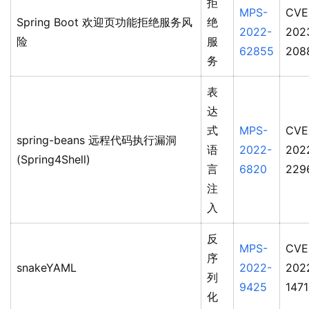
拒
MPS-
CVE
Spring Boot 欢迎页功能拒绝服务风
绝
2022-
202
险
服
62855
208
务
表
达
式
MPS-
CVE
spring-beans 远程代码执行漏洞
语
2022-
202
(Spring4Shell)
言
6820
229
注
入
反
MPS-
CVE
序
snakeYAML
2022-
202
列
9425
1471
化