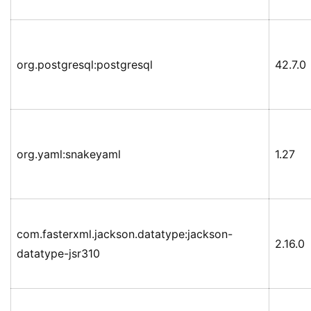
org.postgresql:postgresql
42.7.0
org.yaml:snakeyaml
1.27
com.fasterxml.jackson.datatype:jackson-
2.16.0
datatype-jsr310