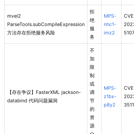
拒
mvel2
MPS-
CVE
绝
ParseTools.subCompileExpression
nhc1-
202
服
方法存在拒绝服务风险
imz2
510
务
不
加
限
制
或
MPS-
CVE
【存在争议】FasterXML jackson-
调
z1bx-
202
databind 代码问题漏洞
节
p8y2
351
的
资
源