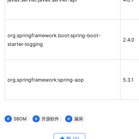
org.springframework.boot:spring-boot-
2.4.0
starter-logging
org.springframework:spring-aop
5.3.1
SBOM
开源软件
漏洞
赞
(0)