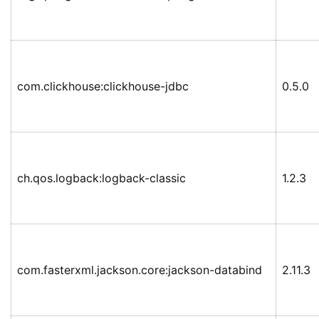
com.clickhouse:clickhouse-jdbc
0.5.0
ch.qos.logback:logback-classic
1.2.3
com.fasterxml.jackson.core:jackson-databind
2.11.3