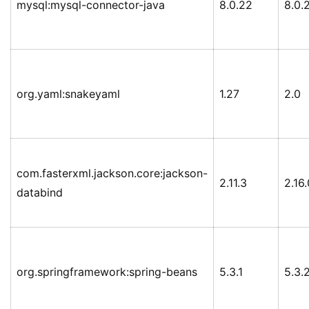
mysql:mysql-connector-java
8.0.22
8.0.
org.yaml:snakeyaml
1.27
2.0
com.fasterxml.jackson.core:jackson-
2.11.3
2.16.
databind
org.springframework:spring-beans
5.3.1
5.3.