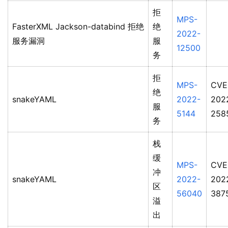
拒
MPS-
FasterXML Jackson-databind 拒绝
绝
2022-
服务漏洞
服
12500
务
拒
MPS-
CVE
绝
snakeYAML
2022-
202
服
5144
258
务
栈
缓
MPS-
CVE
冲
snakeYAML
2022-
202
区
56040
387
溢
出