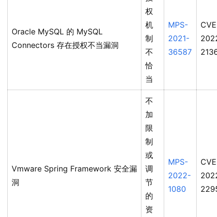
权
机
MPS-
CVE
Oracle MySQL 的 MySQL
制
2021-
202
Connectors 存在授权不当漏洞
不
36587
213
恰
当
不
加
限
制
或
MPS-
CVE
Vmware Spring Framework 安全漏
调
2022-
202
洞
节
1080
229
的
资