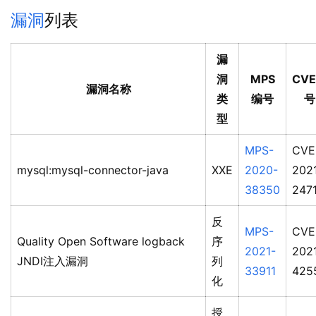
漏洞
列表
漏
洞
MPS
CV
漏洞名称
类
编号
号
型
MPS-
CVE
mysql:mysql-connector-java
XXE
2020-
202
38350
247
反
MPS-
CVE
Quality Open Software logback
序
2021-
202
JNDI注入漏洞
列
33911
425
化
授