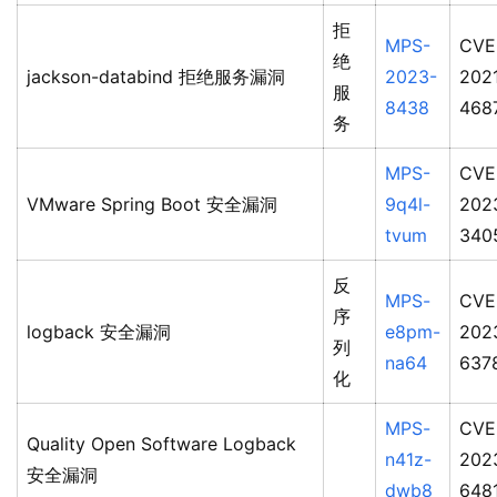
拒
MPS-
CVE
绝
jackson-databind 拒绝服务漏洞
2023-
202
服
8438
468
务
MPS-
CVE
VMware Spring Boot 安全漏洞
9q4l-
202
tvum
340
反
MPS-
CVE
序
logback 安全漏洞
e8pm-
202
列
na64
637
化
MPS-
CVE
Quality Open Software Logback
n41z-
202
安全漏洞
dwb8
648