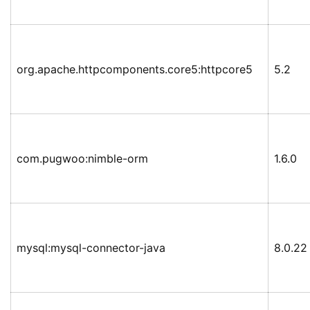
org.apache.httpcomponents.core5:httpcore5
5.2
com.pugwoo:nimble-orm
1.6.0
mysql:mysql-connector-java
8.0.22