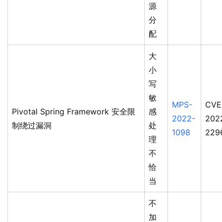
源
分
配
大
小
写
敏
MPS-
CVE
Pivotal Spring Framework 安全限
感
2022-
202
制绕过漏洞
处
1098
229
理
不
恰
当
不
加