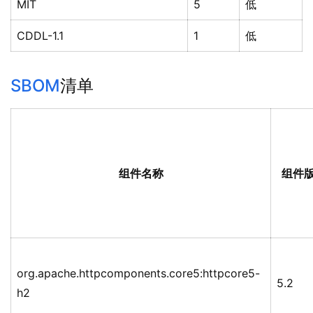
MIT
5
低
CDDL-1.1
1
低
SBOM
清单
组件名称
组件
org.apache.httpcomponents.core5:httpcore5-
5.2
h2