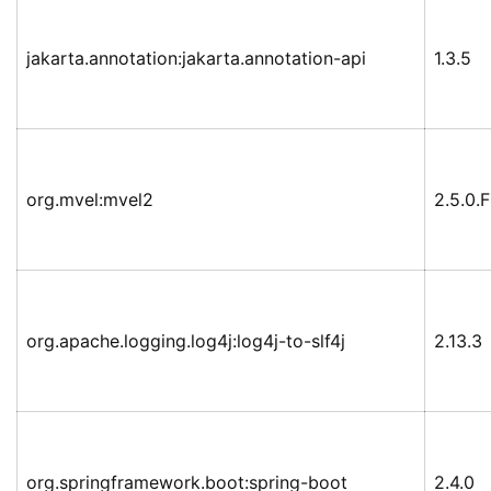
jakarta.annotation:jakarta.annotation-api
1.3.5
org.mvel:mvel2
2.5.0.F
org.apache.logging.log4j:log4j-to-slf4j
2.13.3
org.springframework.boot:spring-boot
2.4.0