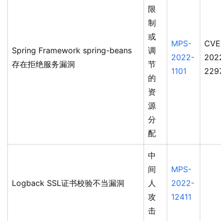
限
制
或
MPS-
CVE
Spring Framework spring-beans
调
2022-
202
存在拒绝服务漏洞
节
1101
229
的
资
源
分
配
中
间
MPS-
Logback SSL证书校验不当漏洞
人
2022-
攻
12411
击