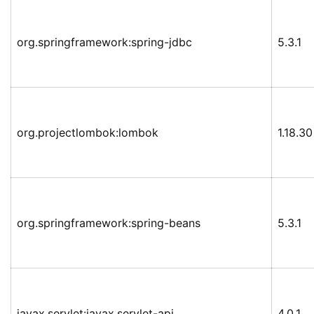
org.springframework:spring-jdbc
5.3.1
org.projectlombok:lombok
1.18.30
org.springframework:spring-beans
5.3.1
javax.servlet:javax.servlet-api
4.0.1