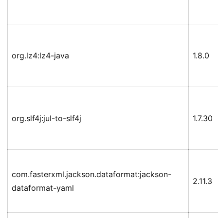
org.lz4:lz4-java
1.8.0
org.slf4j:jul-to-slf4j
1.7.30
com.fasterxml.jackson.dataformat:jackson-
2.11.3
dataformat-yaml