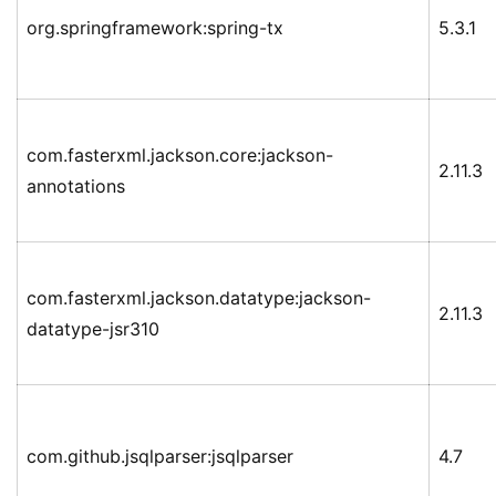
org.springframework:spring-tx
5.3.1
com.fasterxml.jackson.core:jackson-
2.11.3
annotations
com.fasterxml.jackson.datatype:jackson-
2.11.3
datatype-jsr310
com.github.jsqlparser:jsqlparser
4.7