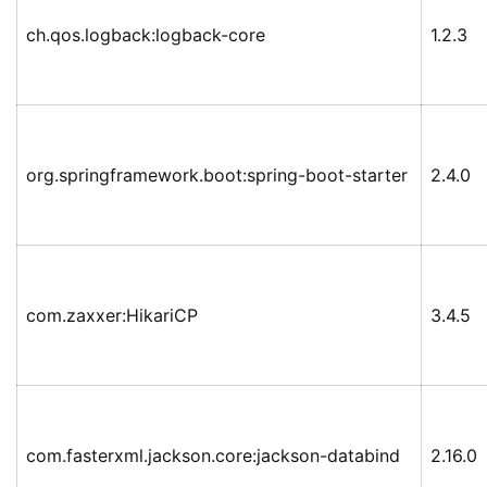
ch.qos.logback:logback-core
1.2.3
org.springframework.boot:spring-boot-starter
2.4.0
com.zaxxer:HikariCP
3.4.5
com.fasterxml.jackson.core:jackson-databind
2.16.0