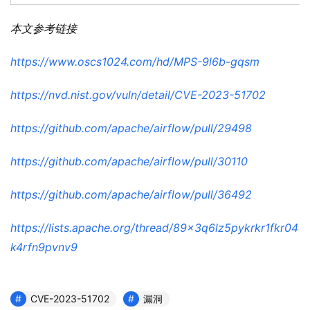
本文参考链接
https://www.oscs1024.com/hd/MPS-9l6b-gqsm
https://nvd.nist.gov/vuln/detail/CVE-2023-51702
https://github.com/apache/airflow/pull/29498
https://github.com/apache/airflow/pull/30110
https://github.com/apache/airflow/pull/36492
https://lists.apache.org/thread/89x3q6lz5pykrkr1fkr04
k4rfn9pvnv9
CVE-2023-51702
漏洞