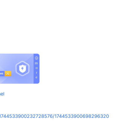
el
rt/1744533900232728576/1744533900698296320