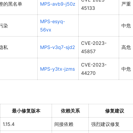
整的黑名单
MPS-avb9-j50z
严重
45133
MPS-esyq-
污染
中危
56vx
CVE-2023-
隐私
MPS-v3q7-sjd2
高危
45857
CVE-2023-
MPS-y3tx-jzms
中危
44270
最小修复版本
依赖关系
修复建议
1.15.4
间接依赖
强烈建议修复