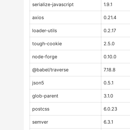
serialize-javascript
1.9.1
axios
0.21.4
loader-utils
0.2.17
tough-cookie
2.5.0
node-forge
0.10.0
@babel/traverse
7.18.8
json5
0.5.1
glob-parent
3.1.0
postcss
6.0.23
semver
6.3.1