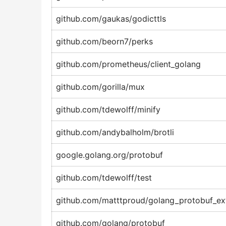
github.com/gaukas/godicttls
github.com/beorn7/perks
github.com/prometheus/client_golang
github.com/gorilla/mux
github.com/tdewolff/minify
github.com/andybalholm/brotli
google.golang.org/protobuf
github.com/tdewolff/test
github.com/matttproud/golang_protobuf_ex
github.com/golang/protobuf