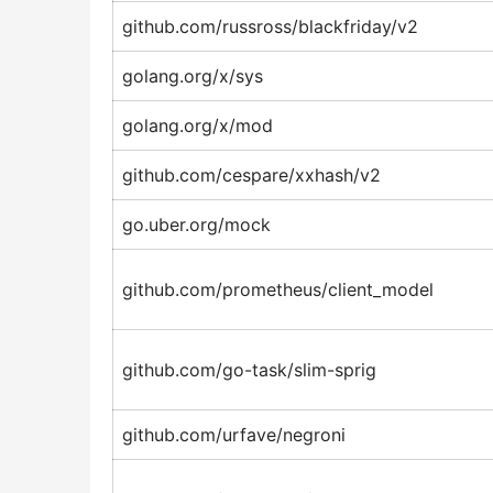
github.com/russross/blackfriday/v2
golang.org/x/sys
golang.org/x/mod
github.com/cespare/xxhash/v2
go.uber.org/mock
github.com/prometheus/client_model
github.com/go-task/slim-sprig
github.com/urfave/negroni