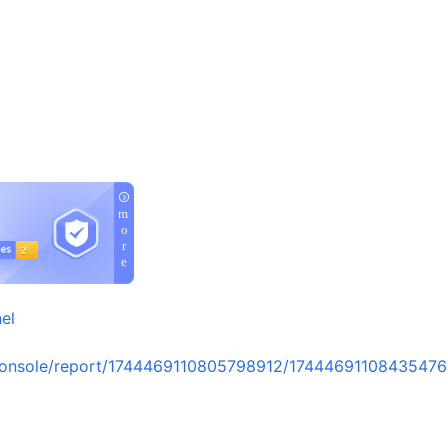
el
console/report/1744469110805798912/1744469110843547