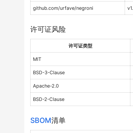
github.com/urfave/negroni
v1
许可证风险
许可证类型
MIT
BSD-3-Clause
Apache-2.0
BSD-2-Clause
SBOM
清单