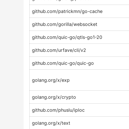
github.com/patrickmn/go-cache
github.com/gorilla/websocket
github.com/quic-go/qtls-go1-20
github.com/urfave/cli/v2
github.com/quic-go/quic-go
golang.org/x/exp
golang.org/x/crypto
github.com/phuslu/iploc
golang.org/x/text