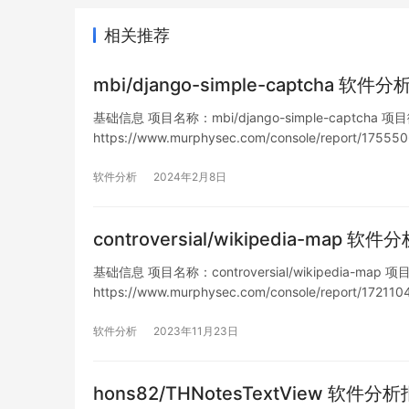
相关推荐
mbi/django-simple-captcha 软件
基础信息 项目名称：mbi/django-simple-captcha 项目徽
https://www.murphysec.com/console/report/1
软件分析
2024年2月8日
controversial/wikipedia-map 软
基础信息 项目名称：controversial/wikipedia-map 项
https://www.murphysec.com/console/report/17
软件分析
2023年11月23日
hons82/THNotesTextView 软件分