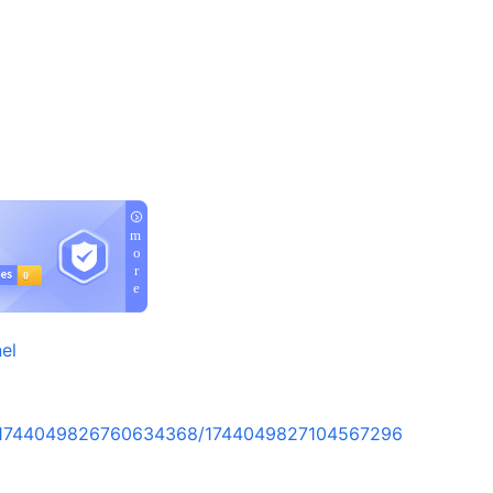
el
rt/1744049826760634368/1744049827104567296