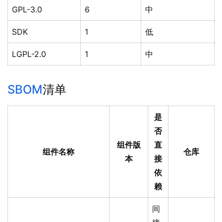
GPL-3.0
6
中
SDK
1
低
LGPL-2.0
1
中
SBOM
清单
是
否
组件版
直
组件名称
仓库
本
接
依
赖
间