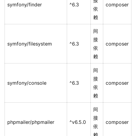
接
symfony/finder
^6.3
composer
依
赖
间
接
symfony/filesystem
^6.3
composer
依
赖
间
接
symfony/console
^6.3
composer
依
赖
间
接
phpmailer/phpmailer
^v6.5.0
composer
依
赖