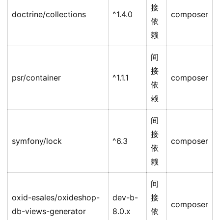
接
doctrine/collections
^1.4.0
composer
依
赖
间
接
psr/container
^1.1.1
composer
依
赖
间
接
symfony/lock
^6.3
composer
依
赖
间
oxid-esales/oxideshop-
dev-b-
接
composer
db-views-generator
8.0.x
依