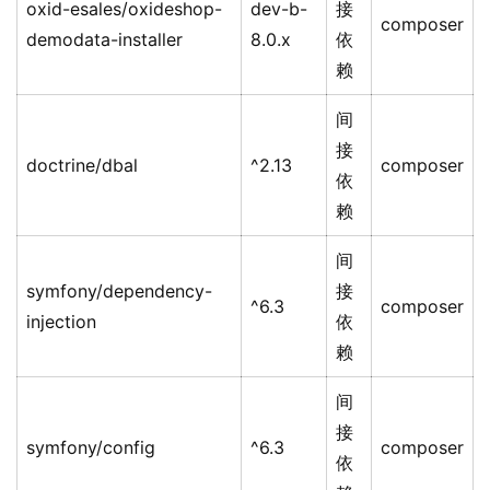
oxid-esales/oxideshop-
dev-b-
接
composer
demodata-installer
8.0.x
依
赖
间
接
doctrine/dbal
^2.13
composer
依
赖
间
symfony/dependency-
接
^6.3
composer
injection
依
赖
间
接
symfony/config
^6.3
composer
依