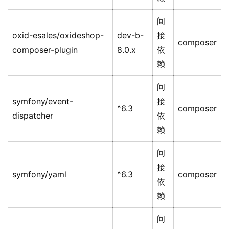
间
oxid-esales/oxideshop-
dev-b-
接
composer
composer-plugin
8.0.x
依
赖
间
symfony/event-
接
^6.3
composer
dispatcher
依
赖
间
接
symfony/yaml
^6.3
composer
依
赖
间