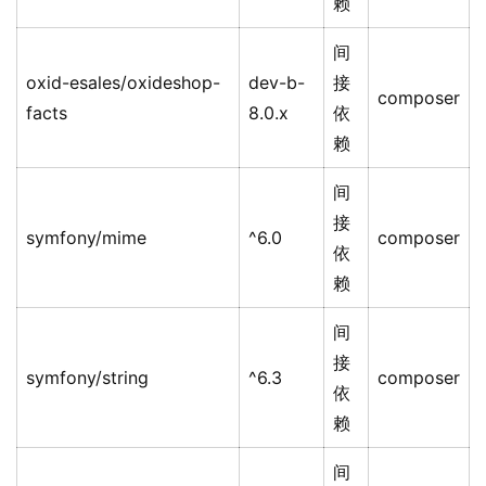
赖
间
oxid-esales/oxideshop-
dev-b-
接
composer
facts
8.0.x
依
赖
间
接
symfony/mime
^6.0
composer
依
赖
间
接
symfony/string
^6.3
composer
依
赖
间