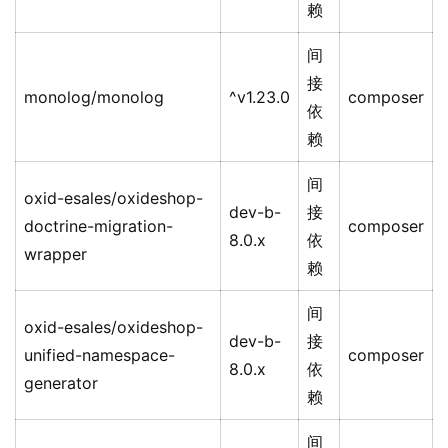
赖
间
接
monolog/monolog
^v1.23.0
composer
依
赖
间
oxid-esales/oxideshop-
dev-b-
接
doctrine-migration-
composer
8.0.x
依
wrapper
赖
间
oxid-esales/oxideshop-
dev-b-
接
unified-namespace-
composer
8.0.x
依
generator
赖
间