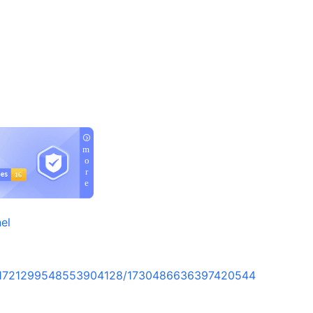
el
rt/1721299548553904128/1730486636397420544