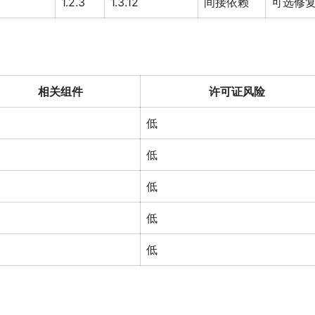
1.2.3
1.3.12
间接依赖
可选修
相关组件
许可证风险
低
低
低
低
低