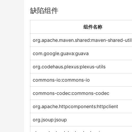
缺陷组件
组件名称
org.apache.maven.shared:maven-shared-util
com.google.guava:guava
org.codehaus.plexus:plexus-utils
commons-io:commons-io
commons-codec:commons-codec
org.apache.httpcomponents:httpclient
org.jsoup:jsoup