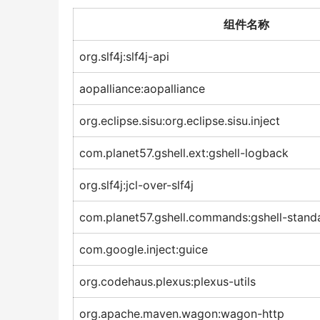
组件名称
org.slf4j:slf4j-api
aopalliance:aopalliance
org.eclipse.sisu:org.eclipse.sisu.inject
com.planet57.gshell.ext:gshell-logback
org.slf4j:jcl-over-slf4j
com.planet57.gshell.commands:gshell-stand
com.google.inject:guice
org.codehaus.plexus:plexus-utils
org.apache.maven.wagon:wagon-http