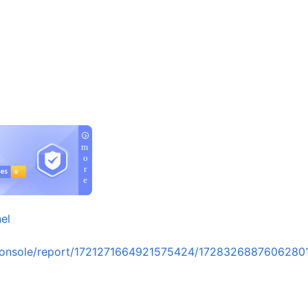
el
console/report/1721271664921575424/1728326887606280