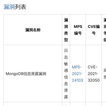
漏洞
列表
漏
洞
MPS
CVE编
漏洞名称
类
编号
号
型
日
志
敏
MPS-
CVE-
感
MongoDB信息泄露漏洞
2021-
2021-
信
24103
32050
息
泄
露