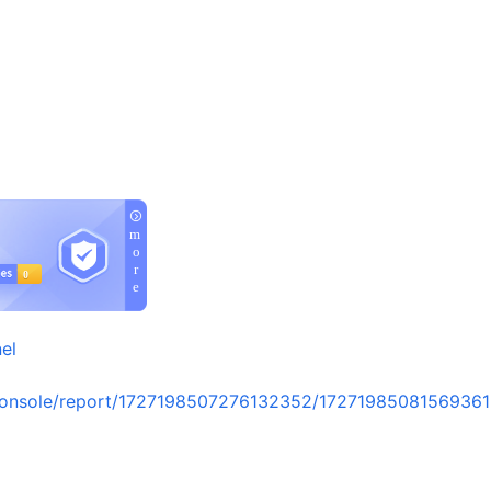
el
console/report/1727198507276132352/1727198508156936