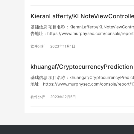
KieranLafferty/KLNoteViewContr
基础信息 项目名称：KieranLafferty/KLNoteViewContro
告地址：https://www.murphysec.com/console/repo
软件分析
2023年11月1日
khuangaf/CryptocurrencyPredic
基础信息 项目名称：khuangaf/CryptocurrencyPredict
地址：https://www.murphysec.com/console/report
软件分析
2023年12月5日