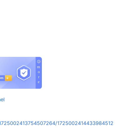
el
t/1725002413754507264/1725002414433984512