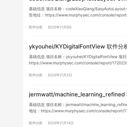
基础信息 项目名称：codeXiaoQiang/EasyAutoLayout-s
告地址：https://www.murphysec.com/console/repo
软件分析
2023年11月9日
ykyouhei/KYDigitalFontView 软
基础信息 项目名称：ykyouhei/KYDigitalFontView 项目
https://www.murphysec.com/console/report/17
软件分析
2023年11月3日
jermwatt/machine_learning_ref
基础信息 项目名称：jermwatt/machine_learning_refin
地址：https://www.murphysec.com/console/report
软件分析
2023年11月14日