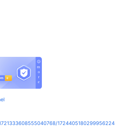
el
rt/1721333608555040768/1724405180299956224