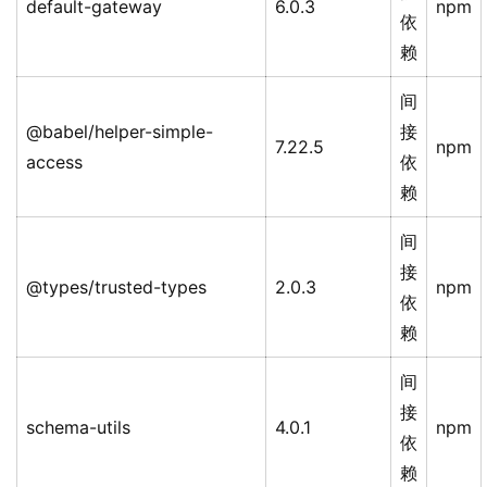
default-gateway
6.0.3
npm
依
赖
间
@babel/helper-simple-
接
7.22.5
npm
access
依
赖
间
接
@types/trusted-types
2.0.3
npm
依
赖
间
接
schema-utils
4.0.1
npm
依
赖