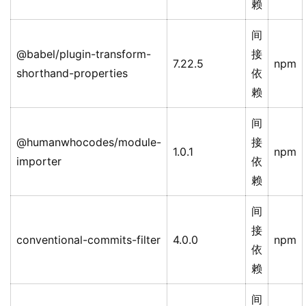
赖
间
@babel/plugin-transform-
接
7.22.5
npm
shorthand-properties
依
赖
间
@humanwhocodes/module-
接
1.0.1
npm
importer
依
赖
间
接
conventional-commits-filter
4.0.0
npm
依
赖
间