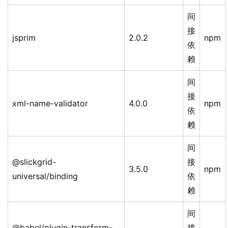
间
接
jsprim
2.0.2
npm
依
赖
间
接
xml-name-validator
4.0.0
npm
依
赖
间
@slickgrid-
接
3.5.0
npm
universal/binding
依
赖
间
@babel/plugin-transform-
接