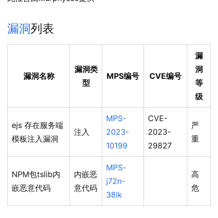
漏洞
列表
漏
漏洞类
洞
漏洞名称
MPS编号
CVE编号
型
等
级
MPS-
CVE-
ejs 存在服务端
严
注入
2023-
2023-
模板注入漏洞
重
10199
29827
MPS-
NPM包tslib内
内嵌恶
高
j72n-
嵌恶意代码
意代码
危
38lk