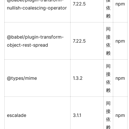
7.22.5
npm
nullish-coalescing-operator
依
赖
间
@babel/plugin-transform-
接
7.22.5
npm
object-rest-spread
依
赖
间
接
@types/mime
1.3.2
npm
依
赖
间
接
escalade
3.1.1
npm
依
赖