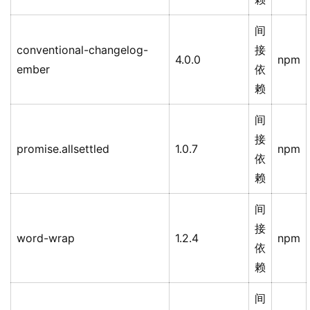
间
conventional-changelog-
接
4.0.0
npm
ember
依
赖
间
接
promise.allsettled
1.0.7
npm
依
赖
间
接
word-wrap
1.2.4
npm
依
赖
间