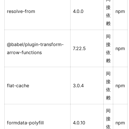
接
resolve-from
4.0.0
npm
依
赖
间
@babel/plugin-transform-
接
7.22.5
npm
arrow-functions
依
赖
间
接
flat-cache
3.0.4
npm
依
赖
间
接
formdata-polyfill
4.0.10
npm
依