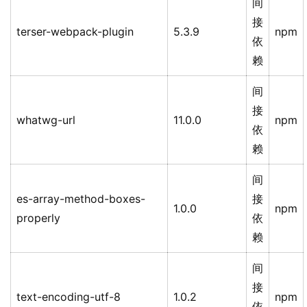
间
接
terser-webpack-plugin
5.3.9
npm
依
赖
间
接
whatwg-url
11.0.0
npm
依
赖
间
es-array-method-boxes-
接
1.0.0
npm
properly
依
赖
间
接
text-encoding-utf-8
1.0.2
npm
依