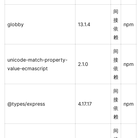
间
接
globby
13.1.4
npm
依
赖
间
unicode-match-property-
接
2.1.0
npm
value-ecmascript
依
赖
间
接
@types/express
4.17.17
npm
依
赖
间