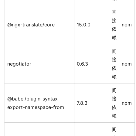
直
接
@ngx-translate/core
15.0.0
npm
依
赖
间
接
negotiator
0.6.3
npm
依
赖
间
@babel/plugin-syntax-
接
7.8.3
npm
export-namespace-from
依
赖
间