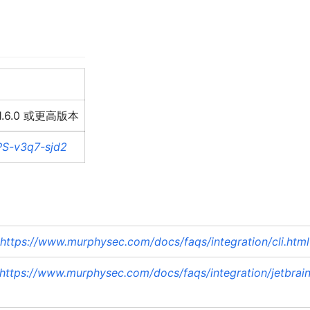
1.6.0 或更高版本
PS-v3q7-sjd2
https://www.murphysec.com/docs/faqs/integration/cli.html
https://www.murphysec.com/docs/faqs/integration/jetbrain