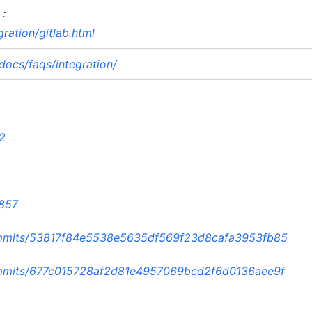
：
ation/gitlab.html
ocs/faqs/integration/
2
5857
/commits/53817f84e5538e5635df569f23d8cafa3953fb85
/commits/677c015728af2d81e4957069bcd2f6d0136aee9f