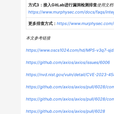
方式3：接入GitLab进行漏洞检测排查
使用文档
https://www.murphysec.com/docs/faqs/integr
更多排查方式：
https://www.murphysec.com/d
本文参考链接
https://www.oscs1024.com/hd/MPS-v3q7-sjd
https://github.com/axios/axios/issues/6006
https://nvd.nist.gov/vuln/detail/CVE-2023-4
https://github.com/axios/axios/pull/6028
https://github.com/axios/axios/pull/6028
https://github.com/axios/axios/pull/6028