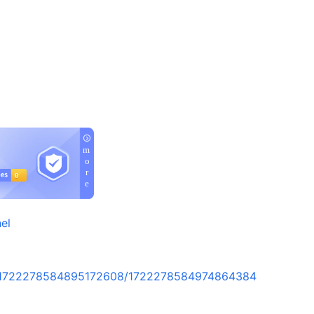
el
rt/1722278584895172608/1722278584974864384