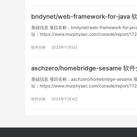
bndynet/web-framework-for-ja
基础信息 项目名称：bndynet/web-framework-for-jav
址：https://www.murphysec.com/console/report
软件分析
2023年11月5日
aschzero/homebridge-sesame 
基础信息 项目名称：aschzero/homebridge-sesame 项目
址：https://www.murphysec.com/console/report
软件分析
2023年11月4日