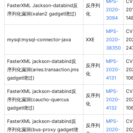
MPS-
CV
FasterXML Jackson-databind反
反序列
2020-
20
序列化漏洞(xalan2 gadget绕过)
化
3094
14
MPS-
CV
mysql:mysql-connector-java
XXE
2020-
20
38350
24
FasterXML jackson-databind反
MPS-
CV
反序列
序列化漏洞(aries.transaction.jms
2020-
20
化
gadget绕过)
4131
10
FasterXML jackson-databind反
MPS-
CV
反序列
序列化漏洞(caucho-quercus
2020-
20
化
gadget绕过)
4132
10
FasterXML jackson-databind反
MPS-
CV
反序列
序列化漏洞(bus-proxy gadget绕
2020-
20