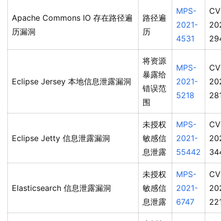
MPS-
CV
Apache Commons IO 存在路径遍
路径遍
2021-
20
历漏洞
历
4531
29
将资源
MPS-
CV
暴露给
Eclipse Jersey 本地信息泄露漏洞
2021-
20
错误范
5218
28
围
未授权
MPS-
CV
Eclipse Jetty 信息泄露漏洞
敏感信
2021-
20
息泄露
55442
34
未授权
MPS-
CV
Elasticsearch 信息泄露漏洞
敏感信
2021-
20
息泄露
6747
22