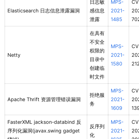
日志敏
MPS-
CV
Elasticsearch 日志信息泄露漏洞
感信息
2021-
20
泄露
1485
70
在具有
不安全
MPS-
CV
权限的
Netty
2021-
20
目录中
1580
21
创建临
时文件
MPS-
CV
拒绝服
Apache Thrift 资源管理错误漏洞
2021-
20
务
1609
13
FasterXML jackson-databind 反
MPS-
CV
反序列
序列化漏洞(javax.swing gadget
2021-
20
化