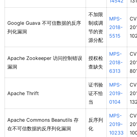
14542
13
不加限
MPS-
CV
Google Guava 不可信数据的反序
制或调
2018-
20
列化漏洞
节的资
5515
10
源分配
MPS-
CV
Apache Zookeeper 访问控制错误
授权检
2018-
20
漏洞
查缺失
6313
80
证书验
MPS-
CV
Apache Thrift
证不恰
2019-
20
当
0104
13
MPS-
CV
Apache Commons Beanutils 存
反序列
2019-
20
在不可信数据的反序列化漏洞
化
10233
10