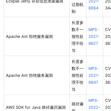
Eclipse Jetty 存在信息泄露漏洞
2021-
20
过期机
8884
34
制
长度参
数不一
MPS-
CV
Apache Ant 拒绝服务漏洞
致性处
2021-
20
理不恰
9827
36
当
长度参
数不一
MPS-
CV
Apache Ant 拒绝服务漏洞
致性处
2021-
20
理不恰
9847
36
当
MPS-
CV
路径遍
AWS SDK for Java 路径遍历漏洞
2022-
20
历