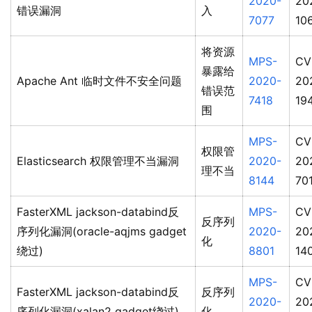
2020-
20
错误漏洞
入
7077
10
将资源
MPS-
CV
暴露给
Apache Ant 临时文件不安全问题
2020-
20
错误范
7418
19
围
MPS-
CV
权限管
Elasticsearch 权限管理不当漏洞
2020-
20
理不当
8144
70
FasterXML jackson-databind反
MPS-
CV
反序列
序列化漏洞(oracle-aqjms gadget
2020-
20
化
绕过)
8801
14
MPS-
CV
FasterXML jackson-databind反
反序列
2020-
20
序列化漏洞(xalan2 gadget绕过)
化