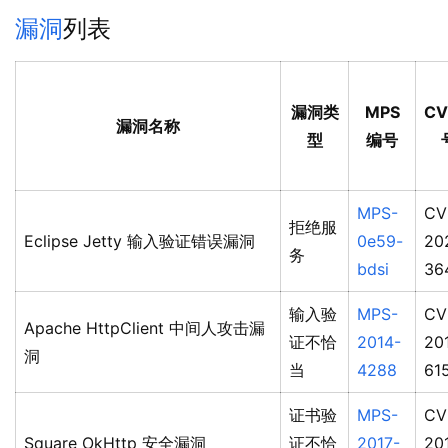
漏洞
列表
漏洞类
MPS
C
漏洞名称
型
编号
MPS-
CV
拒绝服
Eclipse Jetty 输入验证错误漏洞
0e59-
20
务
bdsi
36
输入验
MPS-
CV
Apache HttpClient 中间人攻击漏
证不恰
2014-
20
洞
当
4288
61
证书验
MPS-
CV
Square OkHttp 安全漏洞
证不恰
2017-
20