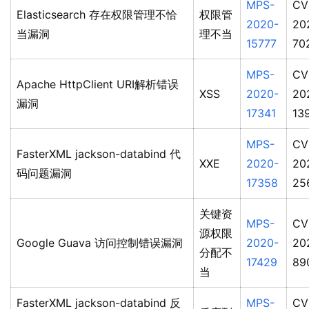
MPS-
CV
Elasticsearch 存在权限管理不恰
权限管
2020-
20
当漏洞
理不当
15777
70
MPS-
CV
Apache HttpClient URI解析错误
XSS
2020-
20
漏洞
17341
13
MPS-
CV
FasterXML jackson-databind 代
XXE
2020-
20
码问题漏洞
17358
25
关键资
MPS-
CV
源权限
Google Guava 访问控制错误漏洞
2020-
20
分配不
17429
89
当
FasterXML jackson-databind 反
MPS-
CV