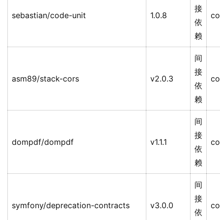
接
sebastian/code-unit
1.0.8
co
依
赖
间
接
asm89/stack-cors
v2.0.3
co
依
赖
间
接
dompdf/dompdf
v1.1.1
co
依
赖
间
接
symfony/deprecation-contracts
v3.0.0
co
依