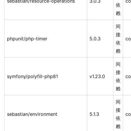
sebastian/resource-operations
3.0.3
co
依
赖
间
接
phpunit/php-timer
5.0.3
co
依
赖
间
接
symfony/polyfill-php81
v1.23.0
co
依
赖
间
接
sebastian/environment
5.1.3
co
依
赖