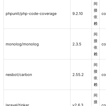
间
接
phpunit/php-code-coverage
9.2.10
co
依
赖
间
接
monolog/monolog
2.3.5
co
依
赖
间
接
nesbot/carbon
2.55.2
co
依
赖
间
接
laravel/tinker
v2.6.3
co