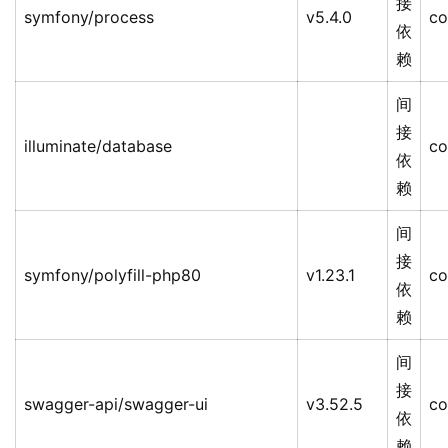
接
symfony/process
v5.4.0
co
依
赖
间
接
illuminate/database
co
依
赖
间
接
symfony/polyfill-php80
v1.23.1
co
依
赖
间
接
swagger-api/swagger-ui
v3.52.5
co
依
赖