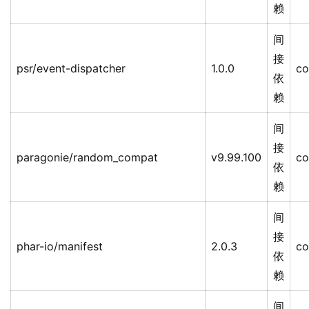
赖
间
接
psr/event-dispatcher
1.0.0
co
依
赖
间
接
paragonie/random_compat
v9.99.100
co
依
赖
间
接
phar-io/manifest
2.0.3
co
依
赖
间