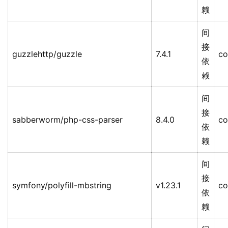
赖
间
接
guzzlehttp/guzzle
7.4.1
co
依
赖
间
接
sabberworm/php-css-parser
8.4.0
co
依
赖
间
接
symfony/polyfill-mbstring
v1.23.1
co
依
赖