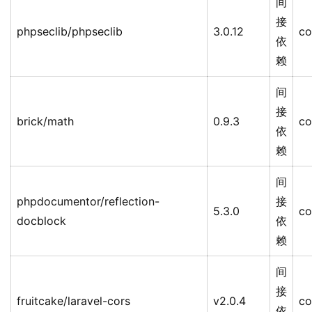
间
接
phpseclib/phpseclib
3.0.12
co
依
赖
间
接
brick/math
0.9.3
co
依
赖
间
phpdocumentor/reflection-
接
5.3.0
co
docblock
依
赖
间
接
fruitcake/laravel-cors
v2.0.4
co
依