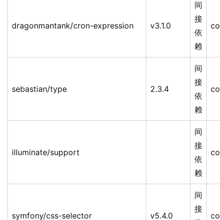
间
接
dragonmantank/cron-expression
v3.1.0
co
依
赖
间
接
sebastian/type
2.3.4
co
依
赖
间
接
illuminate/support
co
依
赖
间
接
symfony/css-selector
v5.4.0
co