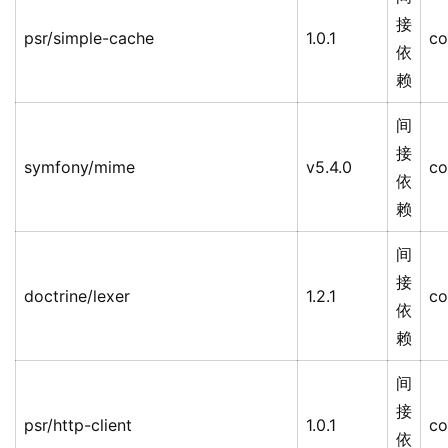
接
psr/simple-cache
1.0.1
co
依
赖
间
接
symfony/mime
v5.4.0
co
依
赖
间
接
doctrine/lexer
1.2.1
co
依
赖
间
接
psr/http-client
1.0.1
co
依