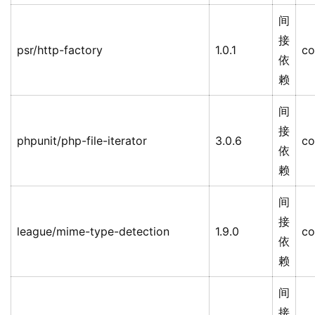
间
接
psr/http-factory
1.0.1
co
依
赖
间
接
phpunit/php-file-iterator
3.0.6
co
依
赖
间
接
league/mime-type-detection
1.9.0
co
依
赖
间
接