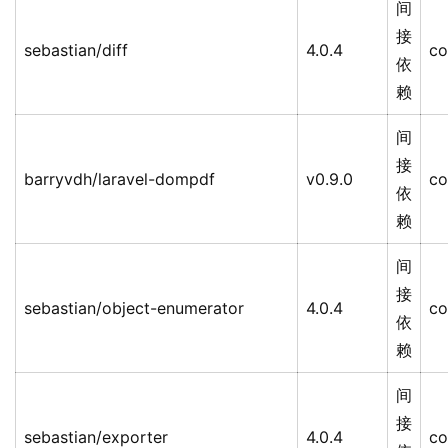
间
接
sebastian/diff
4.0.4
co
依
赖
间
接
barryvdh/laravel-dompdf
v0.9.0
co
依
赖
间
接
sebastian/object-enumerator
4.0.4
co
依
赖
间
接
sebastian/exporter
4.0.4
co