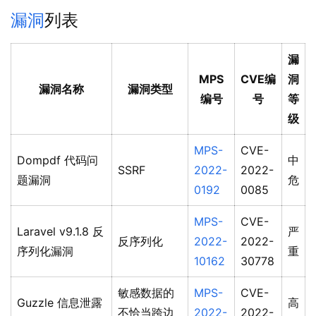
漏洞
列表
漏
MPS
CVE编
洞
漏洞名称
漏洞类型
编号
号
等
级
MPS-
CVE-
Dompdf 代码问
中
SSRF
2022-
2022-
题漏洞
危
0192
0085
MPS-
CVE-
Laravel v9.1.8 反
严
反序列化
2022-
2022-
序列化漏洞
重
10162
30778
敏感数据的
MPS-
CVE-
Guzzle 信息泄露
高
不恰当跨边
2022-
2022-