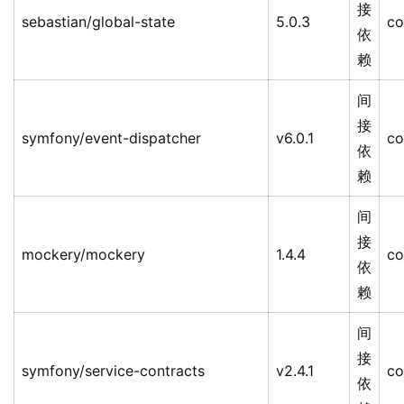
接
sebastian/global-state
5.0.3
co
依
赖
间
接
symfony/event-dispatcher
v6.0.1
co
依
赖
间
接
mockery/mockery
1.4.4
co
依
赖
间
接
symfony/service-contracts
v2.4.1
co
依