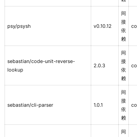
间
接
psy/psysh
v0.10.12
co
依
赖
间
sebastian/code-unit-reverse-
接
2.0.3
co
lookup
依
赖
间
接
sebastian/cli-parser
1.0.1
co
依
赖
间