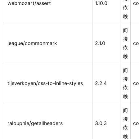
webmozart/assert
1.10.0
co
依
赖
间
接
league/commonmark
2.1.0
co
依
赖
间
接
tijsverkoyen/css-to-inline-styles
2.2.4
co
依
赖
间
接
ralouphie/getallheaders
3.0.3
co
依
赖