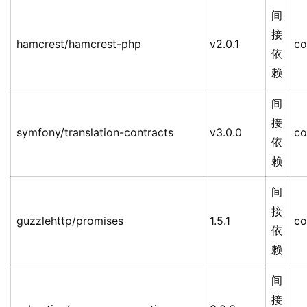
间
接
hamcrest/hamcrest-php
v2.0.1
co
依
赖
间
接
symfony/translation-contracts
v3.0.0
co
依
赖
间
接
guzzlehttp/promises
1.5.1
co
依
赖
间
接