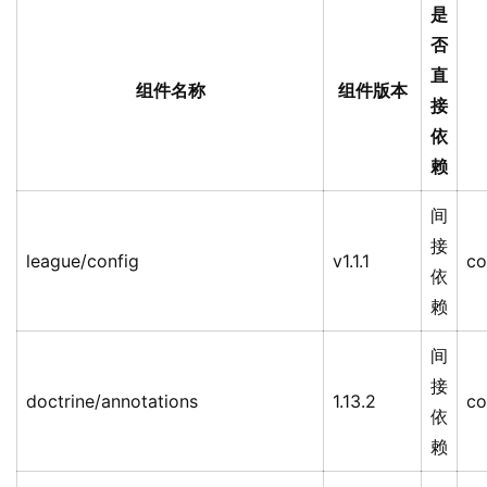
是
否
直
组件名称
组件版本
接
依
赖
间
接
league/config
v1.1.1
co
依
赖
间
接
doctrine/annotations
1.13.2
co
依
赖