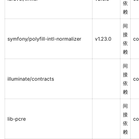
依
赖
间
接
symfony/polyfill-intl-normalizer
v1.23.0
co
依
赖
间
接
illuminate/contracts
co
依
赖
间
接
lib-pcre
co
依
赖