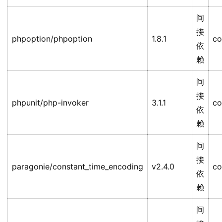
间
接
phpoption/phpoption
1.8.1
co
依
赖
间
接
phpunit/php-invoker
3.1.1
co
依
赖
间
接
paragonie/constant_time_encoding
v2.4.0
co
依
赖
间