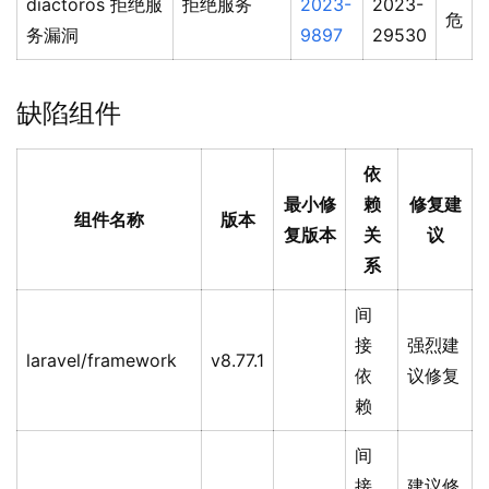
diactoros 拒绝服
拒绝服务
2023-
2023-
危
务漏洞
9897
29530
缺陷组件
依
最小修
赖
修复建
组件名称
版本
复版本
关
议
系
间
接
强烈建
laravel/framework
v8.77.1
依
议修复
赖
间
接
建议修