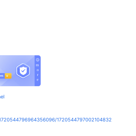
el
rt/1720544796964356096/1720544797002104832