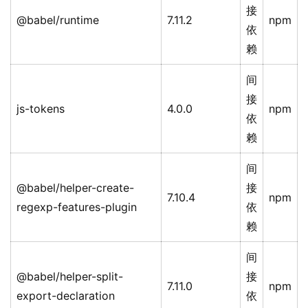
接
@babel/runtime
7.11.2
npm
依
赖
间
接
js-tokens
4.0.0
npm
依
赖
间
@babel/helper-create-
接
7.10.4
npm
regexp-features-plugin
依
赖
间
@babel/helper-split-
接
7.11.0
npm
export-declaration
依