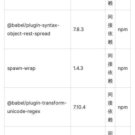
赖
间
@babel/plugin-syntax-
接
7.8.3
npm
object-rest-spread
依
赖
间
接
spawn-wrap
1.4.3
npm
依
赖
间
@babel/plugin-transform-
接
7.10.4
npm
unicode-regex
依
赖
间