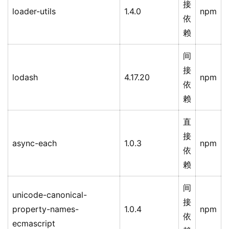
接
loader-utils
1.4.0
npm
依
赖
间
接
lodash
4.17.20
npm
依
赖
直
接
async-each
1.0.3
npm
依
赖
间
unicode-canonical-
接
property-names-
1.0.4
npm
依
ecmascript