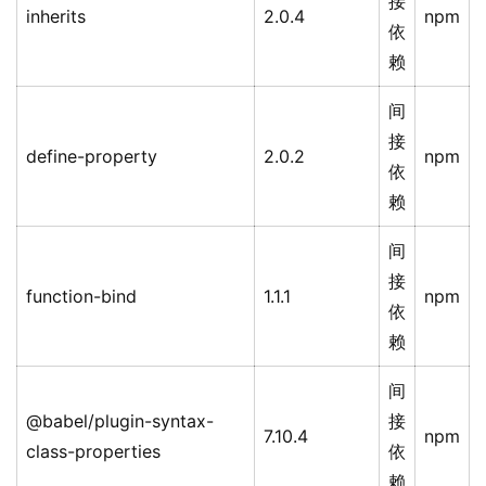
接
inherits
2.0.4
npm
依
赖
间
接
define-property
2.0.2
npm
依
赖
间
接
function-bind
1.1.1
npm
依
赖
间
@babel/plugin-syntax-
接
7.10.4
npm
class-properties
依
赖