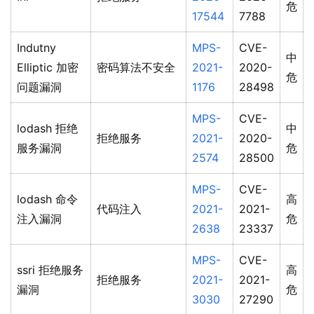
危
17544
7788
Indutny
MPS-
CVE-
中
Elliptic 加密
密码算法不安全
2021-
2020-
危
问题漏洞
1176
28498
MPS-
CVE-
lodash 拒绝
中
拒绝服务
2021-
2020-
服务漏洞
危
2574
28500
MPS-
CVE-
lodash 命令
高
代码注入
2021-
2021-
注入漏洞
危
2638
23337
MPS-
CVE-
ssri 拒绝服务
高
拒绝服务
2021-
2021-
漏洞
危
3030
27290