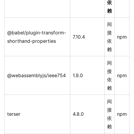
依
赖
间
@babel/plugin-transform-
接
7.10.4
npm
shorthand-properties
依
赖
间
接
@webassemblyjs/ieee754
1.9.0
npm
依
赖
间
接
terser
4.8.0
npm
依
赖