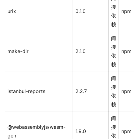
接
urix
0.1.0
npm
依
赖
间
接
make-dir
2.1.0
npm
依
赖
间
接
istanbul-reports
2.2.7
npm
依
赖
间
@webassemblyjs/wasm-
接
1.9.0
npm
gen
依