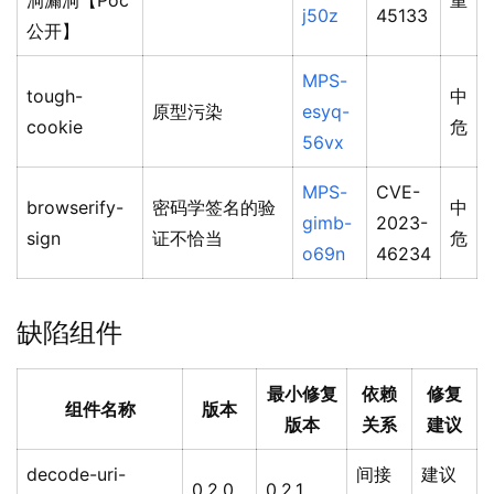
洞漏洞【Poc
重
j50z
45133
公开】
MPS-
tough-
中
原型污染
esyq-
cookie
危
56vx
MPS-
CVE-
browserify-
密码学签名的验
中
gimb-
2023-
sign
证不恰当
危
o69n
46234
缺陷组件
最小修复
依赖
修复
组件名称
版本
版本
关系
建议
decode-uri-
间接
建议
0.2.0
0.2.1