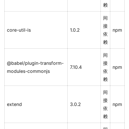
赖
间
接
core-util-is
1.0.2
npm
依
赖
间
@babel/plugin-transform-
接
7.10.4
npm
modules-commonjs
依
赖
间
接
extend
3.0.2
npm
依
赖