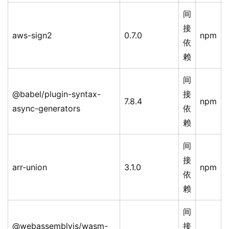
间
接
aws-sign2
0.7.0
npm
依
赖
间
@babel/plugin-syntax-
接
7.8.4
npm
async-generators
依
赖
间
接
arr-union
3.1.0
npm
依
赖
间
@webassemblyjs/wasm-
接