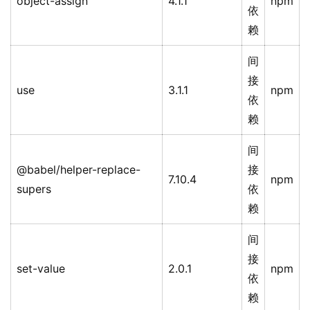
object-assign
4.1.1
npm
依
赖
间
接
use
3.1.1
npm
依
赖
间
@babel/helper-replace-
接
7.10.4
npm
supers
依
赖
间
接
set-value
2.0.1
npm
依
赖