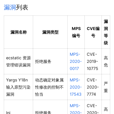
漏洞
列表
漏
MPS
CVE编
洞
漏洞名称
漏洞类型
编号
号
等
级
MPS-
CVE-
ecstatic 资源
高
拒绝服务
2020-
2019-
管理错误漏洞
危
0017
10775
Yargs Y18n
动态确定对象属
MPS-
CVE-
严
输入原型污染
性修改的控制不
2020-
2020-
重
漏洞
恰当
17543
7774
MPS-
CVE-
高
Ini
拒绝服务
2020-
2020-