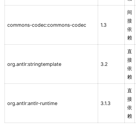
间
接
commons-codec:commons-codec
1.3
依
赖
直
接
org.antlr:stringtemplate
3.2
依
赖
直
接
org.antlr:antlr-runtime
3.1.3
依
赖