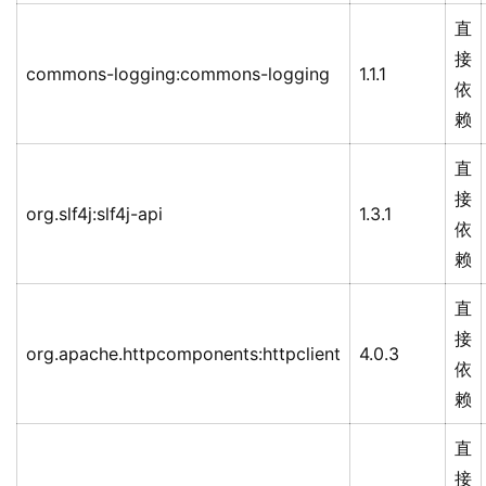
直
接
commons-logging:commons-logging
1.1.1
依
赖
直
接
org.slf4j:slf4j-api
1.3.1
依
赖
直
接
org.apache.httpcomponents:httpclient
4.0.3
依
赖
直
接