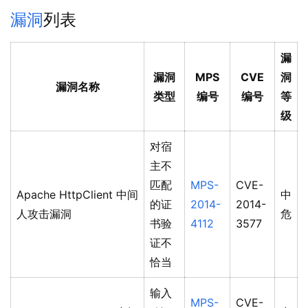
漏洞
列表
漏
漏洞
MPS
CVE
洞
漏洞名称
类型
编号
编号
等
级
对宿
主不
匹配
MPS-
CVE-
Apache HttpClient 中间
中
的证
2014-
2014-
人攻击漏洞
危
书验
4112
3577
证不
恰当
输入
MPS-
CVE-