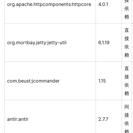
接
org.apache.httpcomponents:httpcore
4.0.1
依
赖
直
接
org.mortbay.jetty:jetty-util
6.1.19
依
赖
直
接
com.beust:jcommander
1.15
依
赖
间
接
antlr:antlr
2.7.7
依
赖