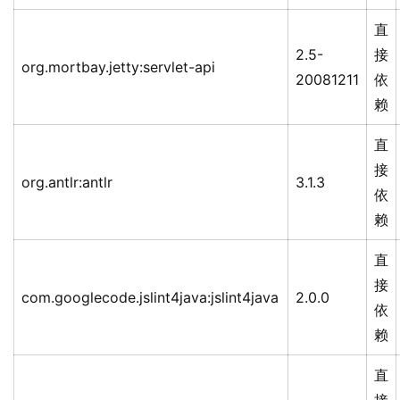
直
2.5-
接
org.mortbay.jetty:servlet-api
20081211
依
赖
直
接
org.antlr:antlr
3.1.3
依
赖
直
接
com.googlecode.jslint4java:jslint4java
2.0.0
依
赖
直