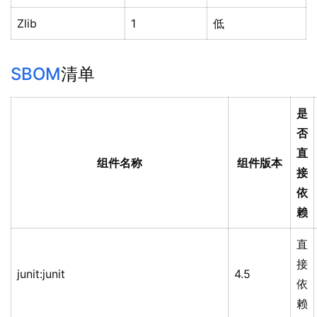
Zlib
1
低
SBOM
清单
是
否
直
组件名称
组件版本
接
依
赖
直
接
junit:junit
4.5
依
赖