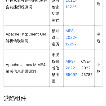
存在从非可信控制范围包
范围
2022-
危
含功能例程漏洞
包含
12225
功能
例程
相对
MPS-
Apache HttpClient URI
中
路径
2022-
解析错误漏洞
危
遍历
12292
未授
权敏
MPS-
CVE-
Apache James MIME4J
中
感信
2022-
2022-
敏感信息泄露漏洞
危
息泄
65097
45787
露
缺陷组件