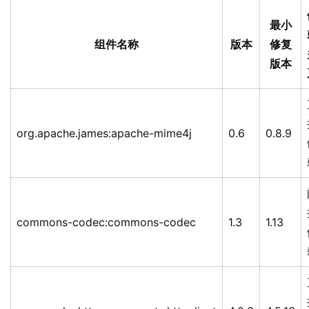
最小
组件名称
版本
修复
版本
org.apache.james:apache-mime4j
0.6
0.8.9
commons-codec:commons-codec
1.3
1.13