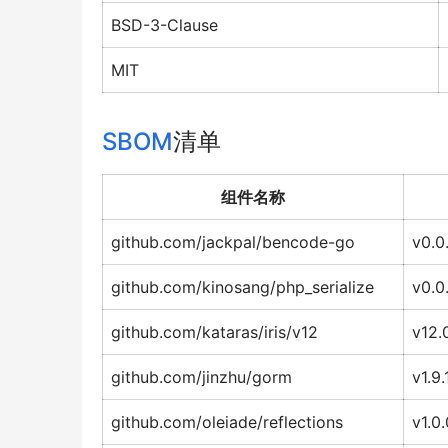
BSD-3-Clause
MIT
SBOM
清单
组件名称
github.com/jackpal/bencode-go
v0.0
github.com/kinosang/php_serialize
v0.0
github.com/kataras/iris/v12
v12.0
github.com/jinzhu/gorm
v1.9.
github.com/oleiade/reflections
v1.0.