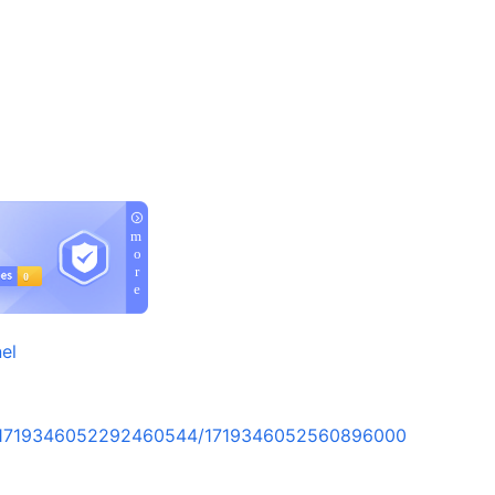
el
rt/1719346052292460544/1719346052560896000