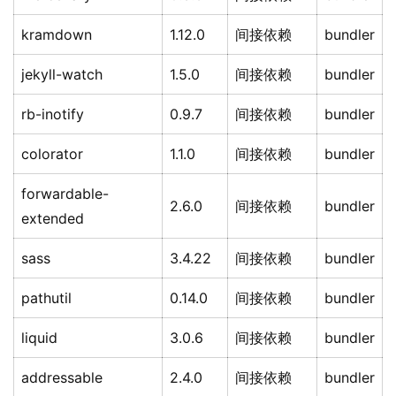
kramdown
1.12.0
间接依赖
bundler
jekyll-watch
1.5.0
间接依赖
bundler
rb-inotify
0.9.7
间接依赖
bundler
colorator
1.1.0
间接依赖
bundler
forwardable-
2.6.0
间接依赖
bundler
extended
sass
3.4.22
间接依赖
bundler
pathutil
0.14.0
间接依赖
bundler
liquid
3.0.6
间接依赖
bundler
addressable
2.4.0
间接依赖
bundler