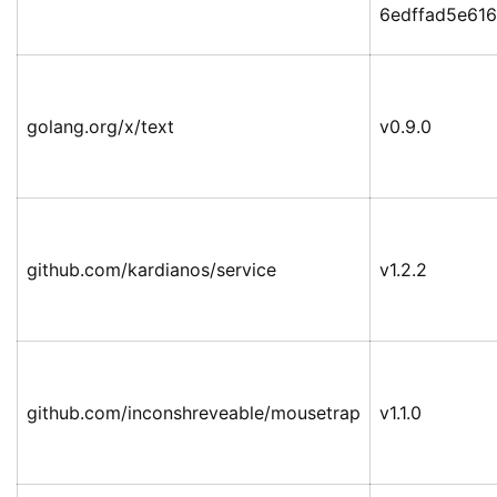
6edffad5e616
golang.org/x/text
v0.9.0
github.com/kardianos/service
v1.2.2
github.com/inconshreveable/mousetrap
v1.1.0