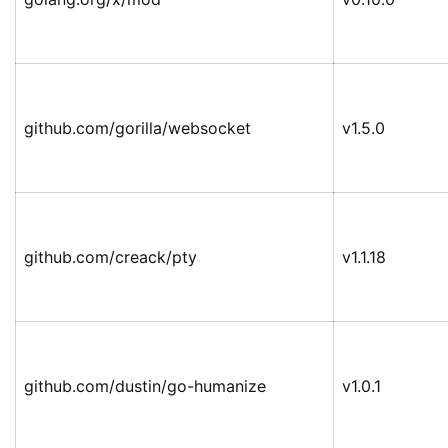
github.com/gorilla/websocket
v1.5.0
github.com/creack/pty
v1.1.18
github.com/dustin/go-humanize
v1.0.1