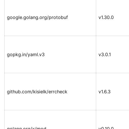
google.golang.org/protobuf
v1.30.0
gopkg.in/yaml.v3
v3.0.1
github.com/kisielk/errcheck
v1.6.3
golang.org/x/mod
v0.10.0