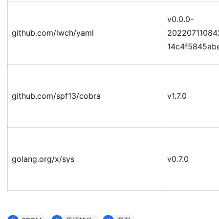
v0.0.0-
github.com/lwch/yaml
20220711084
14c4f5845ab
github.com/spf13/cobra
v1.7.0
golang.org/x/sys
v0.7.0