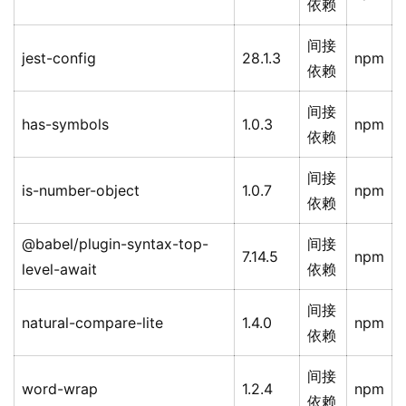
依赖
间接
jest-config
28.1.3
npm
依赖
间接
has-symbols
1.0.3
npm
依赖
间接
is-number-object
1.0.7
npm
依赖
@babel/plugin-syntax-top-
间接
7.14.5
npm
level-await
依赖
间接
natural-compare-lite
1.4.0
npm
依赖
间接
word-wrap
1.2.4
npm
依赖