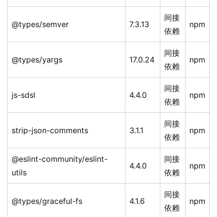
间接
@types/semver
7.3.13
npm
依赖
间接
@types/yargs
17.0.24
npm
依赖
间接
js-sdsl
4.4.0
npm
依赖
间接
strip-json-comments
3.1.1
npm
依赖
@eslint-community/eslint-
间接
4.4.0
npm
utils
依赖
间接
@types/graceful-fs
4.1.6
npm
依赖