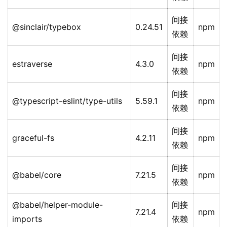
间接
@sinclair/typebox
0.24.51
npm
依赖
间接
estraverse
4.3.0
npm
依赖
间接
@typescript-eslint/type-utils
5.59.1
npm
依赖
间接
graceful-fs
4.2.11
npm
依赖
间接
@babel/core
7.21.5
npm
依赖
@babel/helper-module-
间接
7.21.4
npm
imports
依赖