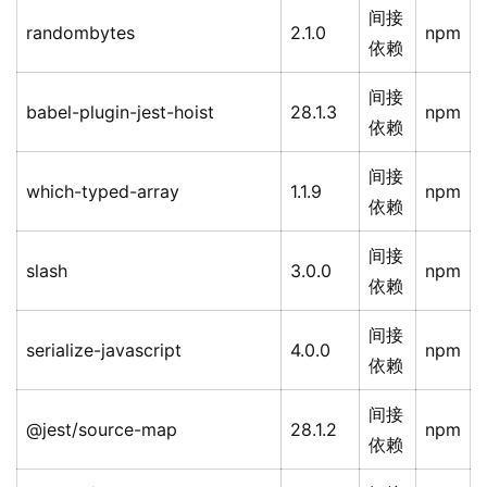
间接
randombytes
2.1.0
npm
依赖
间接
babel-plugin-jest-hoist
28.1.3
npm
依赖
间接
which-typed-array
1.1.9
npm
依赖
间接
slash
3.0.0
npm
依赖
间接
serialize-javascript
4.0.0
npm
依赖
间接
@jest/source-map
28.1.2
npm
依赖