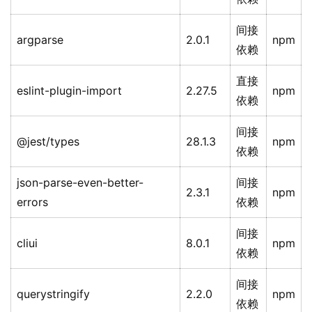
间接
argparse
2.0.1
npm
依赖
直接
eslint-plugin-import
2.27.5
npm
依赖
间接
@jest/types
28.1.3
npm
依赖
json-parse-even-better-
间接
2.3.1
npm
errors
依赖
间接
cliui
8.0.1
npm
依赖
间接
querystringify
2.2.0
npm
依赖