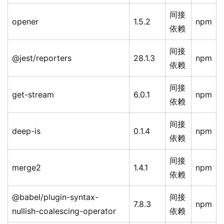
间接
opener
1.5.2
npm
依赖
间接
@jest/reporters
28.1.3
npm
依赖
间接
get-stream
6.0.1
npm
依赖
间接
deep-is
0.1.4
npm
依赖
间接
merge2
1.4.1
npm
依赖
@babel/plugin-syntax-
间接
7.8.3
npm
nullish-coalescing-operator
依赖