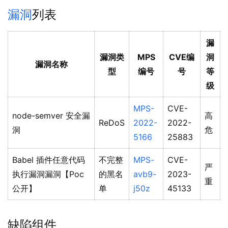
漏洞
列表
漏
漏洞类
MPS
CVE编
洞
漏洞名称
型
编号
号
等
级
MPS-
CVE-
node-semver 安全漏
高
ReDoS
2022-
2022-
洞
危
5166
25883
Babel 插件任意代码
不完整
MPS-
CVE-
严
执行漏洞漏洞【Poc
的黑名
avb9-
2023-
重
公开】
单
j50z
45133
缺陷组件