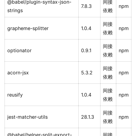
@babel/plugin-syntax-json-
间接
7.8.3
npm
strings
依赖
间接
grapheme-splitter
1.0.4
npm
依赖
间接
optionator
0.9.1
npm
依赖
间接
acorn-jsx
5.3.2
npm
依赖
间接
reusify
1.0.4
npm
依赖
间接
jest-matcher-utils
28.1.3
npm
依赖
@babel/helper-split-export-
间接