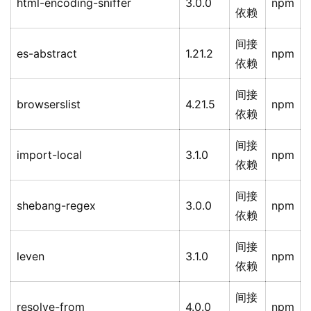
html-encoding-sniffer
3.0.0
npm
依赖
间接
es-abstract
1.21.2
npm
依赖
间接
browserslist
4.21.5
npm
依赖
间接
import-local
3.1.0
npm
依赖
间接
shebang-regex
3.0.0
npm
依赖
间接
leven
3.1.0
npm
依赖
间接
resolve-from
4.0.0
npm