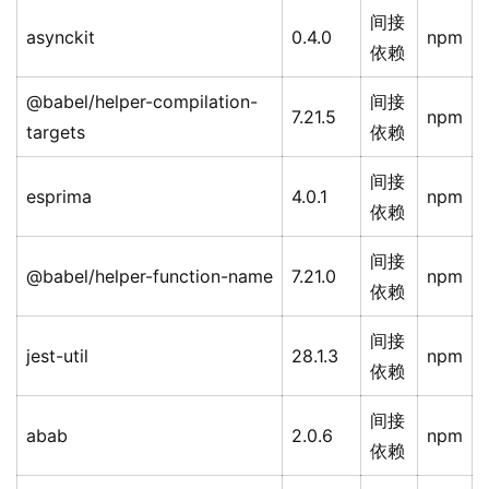
间接
asynckit
0.4.0
npm
依赖
@babel/helper-compilation-
间接
7.21.5
npm
targets
依赖
间接
esprima
4.0.1
npm
依赖
间接
@babel/helper-function-name
7.21.0
npm
依赖
间接
jest-util
28.1.3
npm
依赖
间接
abab
2.0.6
npm
依赖