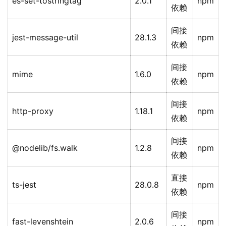
es-set-tostringtag
2.0.1
npm
依赖
间接
jest-message-util
28.1.3
npm
依赖
间接
mime
1.6.0
npm
依赖
间接
http-proxy
1.18.1
npm
依赖
间接
@nodelib/fs.walk
1.2.8
npm
依赖
直接
ts-jest
28.0.8
npm
依赖
间接
fast-levenshtein
2.0.6
npm