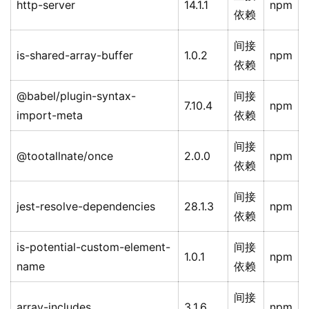
http-server
14.1.1
npm
依赖
间接
is-shared-array-buffer
1.0.2
npm
依赖
@babel/plugin-syntax-
间接
7.10.4
npm
import-meta
依赖
间接
@tootallnate/once
2.0.0
npm
依赖
间接
jest-resolve-dependencies
28.1.3
npm
依赖
is-potential-custom-element-
间接
1.0.1
npm
name
依赖
间接
array-includes
3.1.6
npm