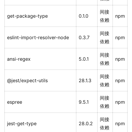
间接
get-package-type
0.1.0
npm
依赖
间接
eslint-import-resolver-node
0.3.7
npm
依赖
间接
ansi-regex
5.0.1
npm
依赖
间接
@jest/expect-utils
28.1.3
npm
依赖
间接
espree
9.5.1
npm
依赖
间接
jest-get-type
28.0.2
npm
依赖