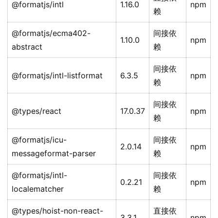
@formatjs/intl
1.16.0
npm
赖
@formatjs/ecma402-
间接依
1.10.0
npm
abstract
赖
间接依
@formatjs/intl-listformat
6.3.5
npm
赖
间接依
@types/react
17.0.37
npm
赖
@formatjs/icu-
间接依
2.0.14
npm
messageformat-parser
赖
@formatjs/intl-
间接依
0.2.21
npm
localematcher
赖
@types/hoist-non-react-
直接依
3.3.1
npm