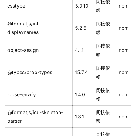
间接依
csstype
3.0.10
npm
赖
@formatjs/intl-
间接依
5.2.5
npm
displaynames
赖
间接依
object-assign
4.1.1
npm
赖
间接依
@types/prop-types
15.7.4
npm
赖
间接依
loose-envify
1.4.0
npm
赖
@formatjs/icu-skeleton-
间接依
1.3.1
npm
parser
赖
直接依