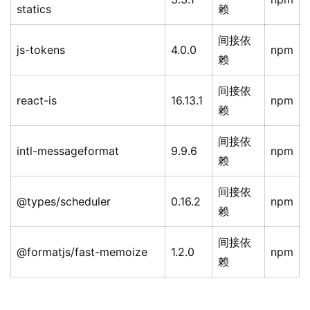
statics
赖
间接依
js-tokens
4.0.0
npm
赖
间接依
react-is
16.13.1
npm
赖
间接依
intl-messageformat
9.9.6
npm
赖
间接依
@types/scheduler
0.16.2
npm
赖
间接依
@formatjs/fast-memoize
1.2.0
npm
赖