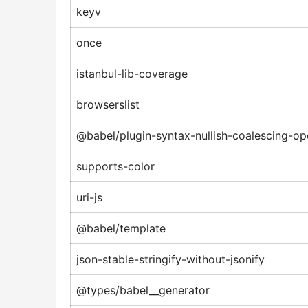
keyv
once
istanbul-lib-coverage
browserslist
@babel/plugin-syntax-nullish-coalescing-op
supports-color
uri-js
@babel/template
json-stable-stringify-without-jsonify
@types/babel__generator