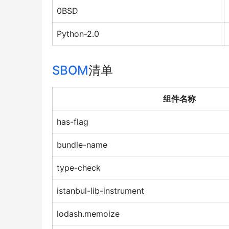
0BSD
Python-2.0
SBOM
清单
组件名称
has-flag
bundle-name
type-check
istanbul-lib-instrument
lodash.memoize