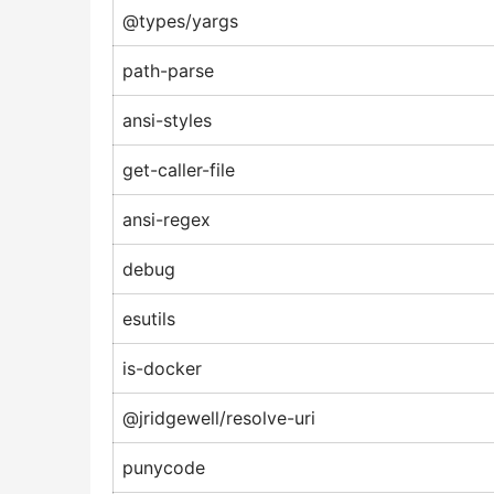
@types/yargs
path-parse
ansi-styles
get-caller-file
ansi-regex
debug
esutils
is-docker
@jridgewell/resolve-uri
punycode