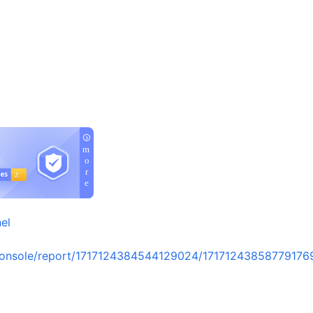
el
console/report/1717124384544129024/17171243858779176