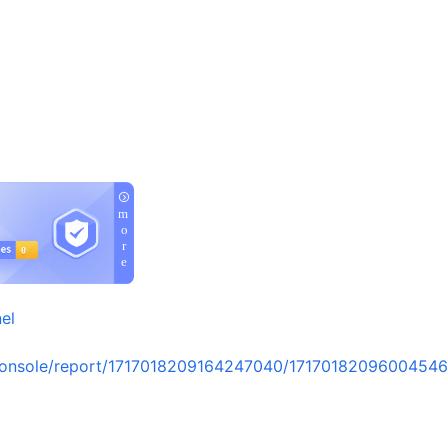
el
console/report/1717018209164247040/1717018209600454