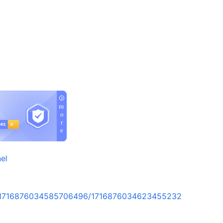
el
rt/1716876034585706496/1716876034623455232