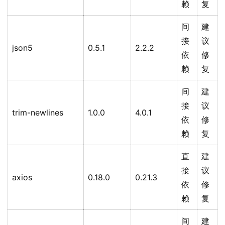
赖
复
间
建
接
议
json5
0.5.1
2.2.2
依
修
赖
复
间
建
接
议
trim-newlines
1.0.0
4.0.1
依
修
赖
复
直
建
接
议
axios
0.18.0
0.21.3
依
修
赖
复
间
建