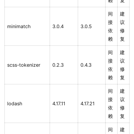
赖
复
间
建
接
议
minimatch
3.0.4
3.0.5
依
修
赖
复
间
建
接
议
scss-tokenizer
0.2.3
0.4.3
依
修
赖
复
间
建
接
议
lodash
4.17.11
4.17.21
依
修
赖
复
间
建