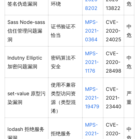
签名伪造漏洞
环绕
危
8202
13822
Sass Node-sass
MPS-
CVE-
证书验证不
中
信任管理问题漏
2021-
2020-
恰当
危
洞
0364
24025
MPS-
CVE-
Indutny Elliptic
密码算法不
中
2021-
2020-
加密问题漏洞
安全
危
1176
28498
使用不兼容
MPS-
CVE-
set-value 原型污
类型访问资
严
2021-
2021-
染漏洞
源（类型混
重
19479
23440
淆）
MPS-
CVE-
lodash 拒绝服务
中
拒绝服务
2021-
2020-
漏洞
危