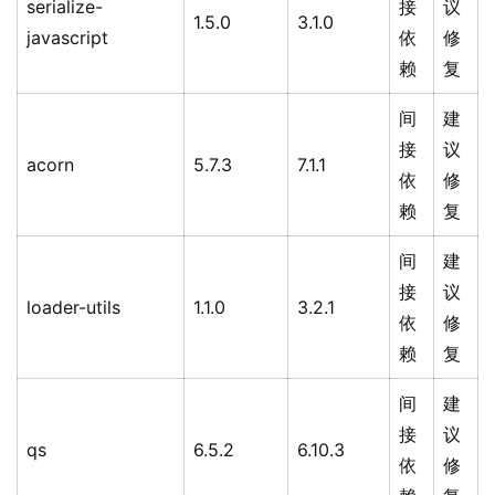
serialize-
接
议
1.5.0
3.1.0
javascript
依
修
赖
复
间
建
接
议
acorn
5.7.3
7.1.1
依
修
赖
复
间
建
接
议
loader-utils
1.1.0
3.2.1
依
修
赖
复
间
建
接
议
qs
6.5.2
6.10.3
依
修