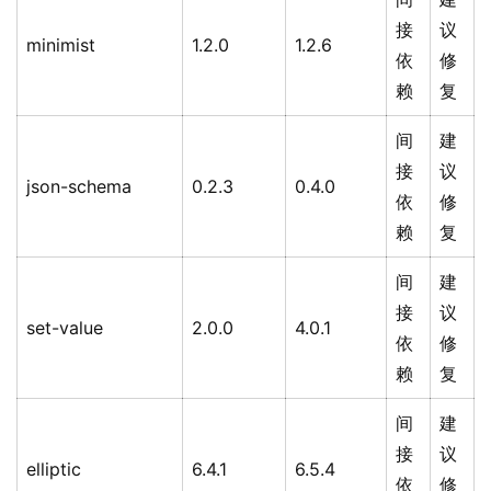
接
议
minimist
1.2.0
1.2.6
依
修
赖
复
间
建
接
议
json-schema
0.2.3
0.4.0
依
修
赖
复
间
建
接
议
set-value
2.0.0
4.0.1
依
修
赖
复
间
建
接
议
elliptic
6.4.1
6.5.4
依
修