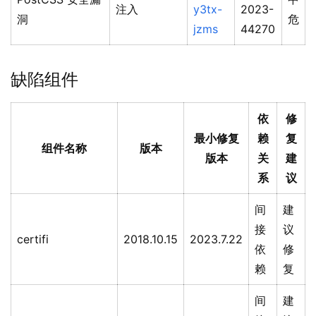
注入
y3tx-
2023-
洞
危
jzms
44270
缺陷组件
依
修
最小修复
赖
复
组件名称
版本
版本
关
建
系
议
间
建
接
议
certifi
2018.10.15
2023.7.22
依
修
赖
复
间
建