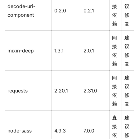
decode-uri-
接
议
0.2.0
0.2.1
component
依
修
赖
复
间
建
接
议
mixin-deep
1.3.1
2.0.1
依
修
赖
复
间
建
接
议
requests
2.20.1
2.31.0
依
修
赖
复
直
建
接
议
node-sass
4.9.3
7.0.0
依
修