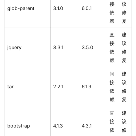
接
议
glob-parent
3.1.0
6.0.1
依
修
赖
复
直
建
接
议
jquery
3.3.1
3.5.0
依
修
赖
复
间
建
接
议
tar
2.2.1
6.1.9
依
修
赖
复
直
建
接
议
bootstrap
4.1.3
4.3.1
依
修