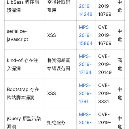
LibSass 程序崩
空指针取消
中
2019-
2019-
溃漏洞
引用
危
14248
18799
MPS-
CVE-
serialize-
中
XSS
2019-
2019-
javascript
危
15864
16769
MPS-
CVE-
kind-of 存在注
将资源暴露
高
2019-
2019-
入漏洞
给错误范围
危
17164
20149
MPS-
CVE-
Bootstrap 存在
中
XSS
2019-
2019-
跨站脚本漏洞
危
1791
8331
MPS-
CVE-
jQuery 原型污染
中
拒绝服务
2019-
2019-
漏洞
危