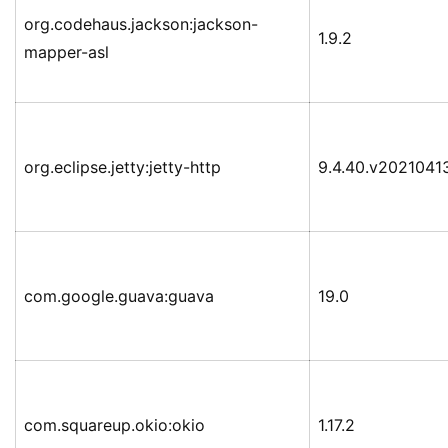
org.codehaus.jackson:jackson-
1.9.2
mapper-asl
org.eclipse.jetty:jetty-http
9.4.40.v2021041
com.google.guava:guava
19.0
com.squareup.okio:okio
1.17.2