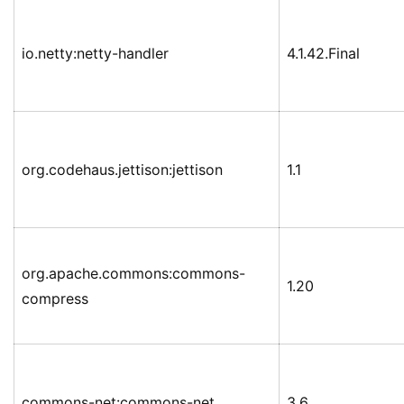
io.netty:netty-handler
4.1.42.Final
org.codehaus.jettison:jettison
1.1
org.apache.commons:commons-
1.20
compress
commons-net:commons-net
3.6