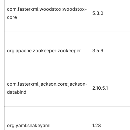
com.fasterxml.woodstox:woodstox-
5.3.0
core
org.apache.zookeeper:zookeeper
3.5.6
com.fasterxml.jackson.core:jackson-
2.10.5.1
databind
org.yaml:snakeyaml
1.28