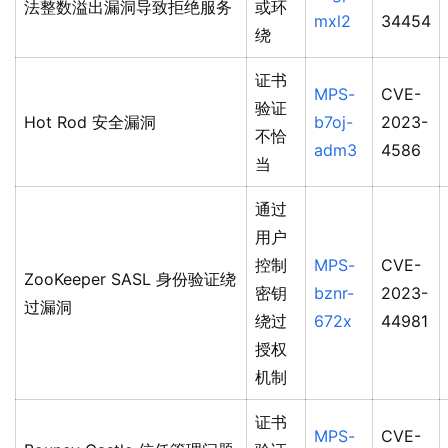
法整数溢出漏洞导致拒绝服务
或环
mxl2
34454
绕
证书
MPS-
CVE-
验证
Hot Rod 安全漏洞
b7oj-
2023-
不恰
adm3
4586
当
通过
用户
控制
MPS-
CVE-
ZooKeeper SASL 身份验证绕
密钥
bznr-
2023-
过漏洞
绕过
672x
44981
授权
机制
证书
MPS-
CVE-