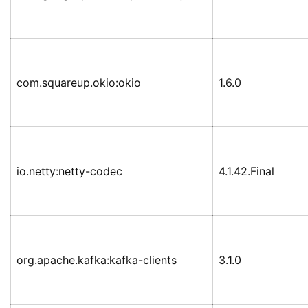
com.squareup.okio:okio
1.6.0
io.netty:netty-codec
4.1.42.Final
org.apache.kafka:kafka-clients
3.1.0