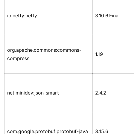
io.netty:netty
3.10.6.Final
org.apache.commons:commons-
1.19
compress
net.minidev:json-smart
2.4.2
com.google.protobuf:protobuf-java
3.15.6