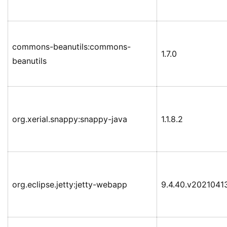
commons-beanutils:commons-
1.7.0
beanutils
org.xerial.snappy:snappy-java
1.1.8.2
org.eclipse.jetty:jetty-webapp
9.4.40.v2021041