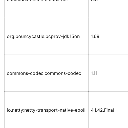
org.bouncycastle:bcprov-jdk15on
1.69
commons-codec:commons-codec
1.11
io.netty:netty-transport-native-epoll
4.1.42.Final