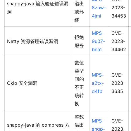
snappy-java 输入验证错误漏
溢出
8znw-
2023-
洞
或环
4jmi
34453
绕
MPS-
CVE-
拒绝
Netty 资源管理错误漏洞
9u07-
2023-
服务
bna1
34462
数值
类型
MPS-
CVE-
间的
Okio 安全漏洞
a2tx-
2023-
不正
d4fb
3635
确转
换
整数
MPS-
CVE-
snappy-java 的 compress 方
溢出
angp-
2023-