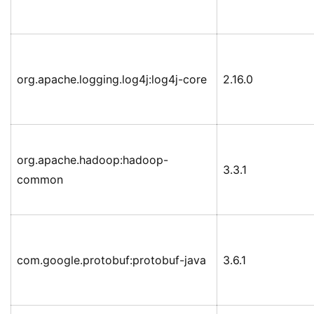
org.apache.logging.log4j:log4j-core
2.16.0
org.apache.hadoop:hadoop-
3.3.1
common
com.google.protobuf:protobuf-java
3.6.1