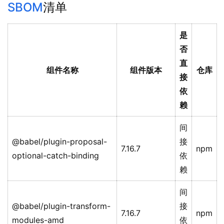
SBOM
清单
是
否
直
组件名称
组件版本
仓库
接
依
赖
间
@babel/plugin-proposal-
接
7.16.7
npm
optional-catch-binding
依
赖
间
@babel/plugin-transform-
接
7.16.7
npm
modules-amd
依