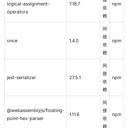
logical-assignment-
7.16.7
npm
依
operators
赖
间
接
once
1.4.0
npm
依
赖
间
接
jest-serializer
27.5.1
npm
依
赖
间
@webassemblyjs/floating-
接
1.11.6
npm
point-hex-parser
依
赖