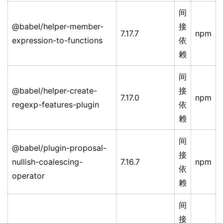
间
@babel/helper-member-
接
7.17.7
npm
expression-to-functions
依
赖
间
@babel/helper-create-
接
7.17.0
npm
regexp-features-plugin
依
赖
间
@babel/plugin-proposal-
接
nullish-coalescing-
7.16.7
npm
依
operator
赖
间
接