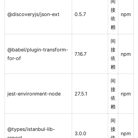
间
接
@discoveryjs/json-ext
0.5.7
npm
依
赖
间
@babel/plugin-transform-
接
7.16.7
npm
for-of
依
赖
间
接
jest-environment-node
27.5.1
npm
依
赖
间
@types/istanbul-lib-
接
3.0.0
npm
report
依