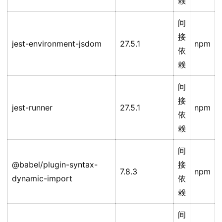
赖
间
接
jest-environment-jsdom
27.5.1
npm
依
赖
间
接
jest-runner
27.5.1
npm
依
赖
间
@babel/plugin-syntax-
接
7.8.3
npm
dynamic-import
依
赖
间