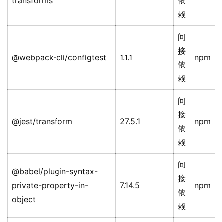
transforms
依
赖
间
接
@webpack-cli/configtest
1.1.1
npm
依
赖
间
接
@jest/transform
27.5.1
npm
依
赖
间
@babel/plugin-syntax-
接
private-property-in-
7.14.5
npm
依
object
赖