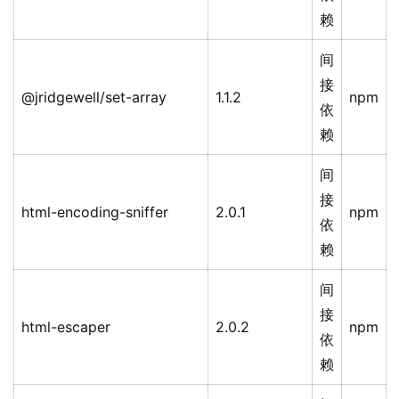
赖
间
接
@jridgewell/set-array
1.1.2
npm
依
赖
间
接
html-encoding-sniffer
2.0.1
npm
依
赖
间
接
html-escaper
2.0.2
npm
依
赖