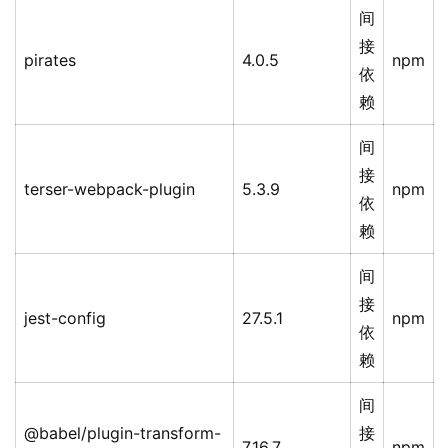
间
接
pirates
4.0.5
npm
依
赖
间
接
terser-webpack-plugin
5.3.9
npm
依
赖
间
接
jest-config
27.5.1
npm
依
赖
间
@babel/plugin-transform-
接
7.16.7
npm