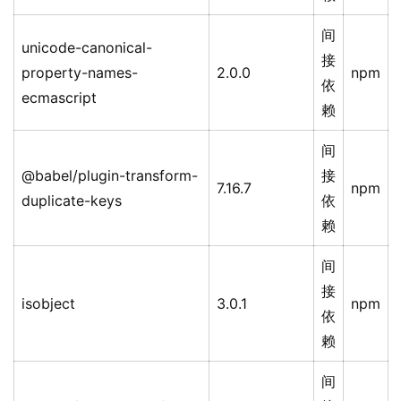
间
unicode-canonical-
接
property-names-
2.0.0
npm
依
ecmascript
赖
间
@babel/plugin-transform-
接
7.16.7
npm
duplicate-keys
依
赖
间
接
isobject
3.0.1
npm
依
赖
间