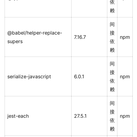
依
赖
间
@babel/helper-replace-
接
7.16.7
npm
supers
依
赖
间
接
serialize-javascript
6.0.1
npm
依
赖
间
接
jest-each
27.5.1
npm
依
赖