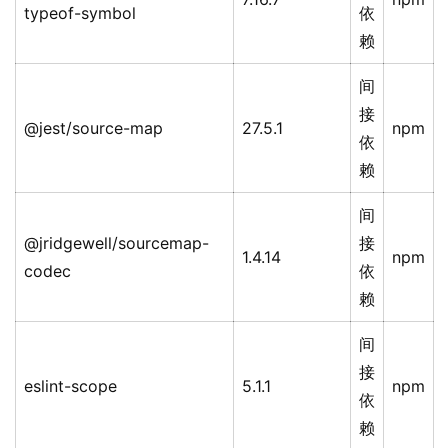
typeof-symbol
依
赖
间
接
@jest/source-map
27.5.1
npm
依
赖
间
@jridgewell/sourcemap-
接
1.4.14
npm
codec
依
赖
间
接
eslint-scope
5.1.1
npm
依
赖