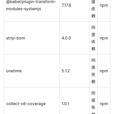
@babel/plugin-transform-
接
7.17.8
npm
modules-systemjs
依
赖
间
接
strip-bom
4.0.0
npm
依
赖
间
接
onetime
5.1.2
npm
依
赖
间
接
collect-v8-coverage
1.0.1
npm
依