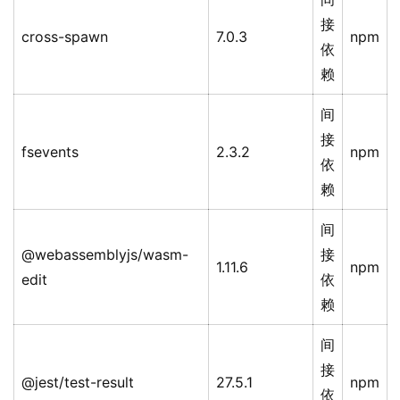
接
cross-spawn
7.0.3
npm
依
赖
间
接
fsevents
2.3.2
npm
依
赖
间
@webassemblyjs/wasm-
接
1.11.6
npm
edit
依
赖
间
接
@jest/test-result
27.5.1
npm
依