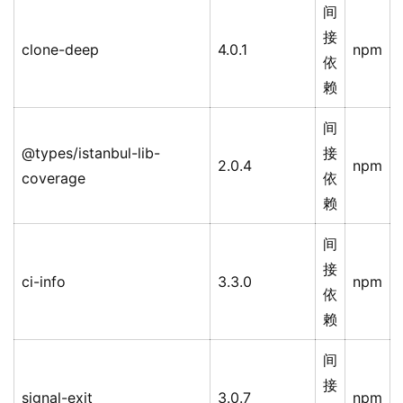
间
接
clone-deep
4.0.1
npm
依
赖
间
@types/istanbul-lib-
接
2.0.4
npm
coverage
依
赖
间
接
ci-info
3.3.0
npm
依
赖
间
接
signal-exit
3.0.7
npm