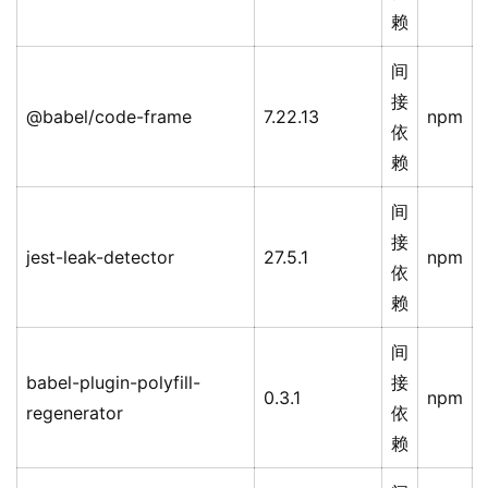
赖
间
接
@babel/code-frame
7.22.13
npm
依
赖
间
接
jest-leak-detector
27.5.1
npm
依
赖
间
babel-plugin-polyfill-
接
0.3.1
npm
regenerator
依
赖