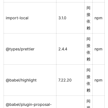
间
接
import-local
3.1.0
npm
依
赖
间
接
@types/prettier
2.4.4
npm
依
赖
间
接
@babel/highlight
7.22.20
npm
依
赖
间
@babel/plugin-proposal-
接