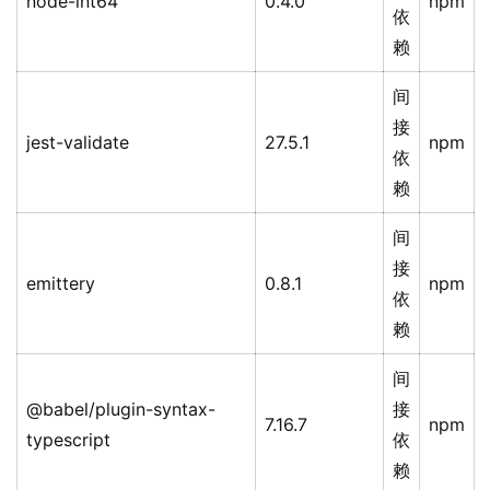
node-int64
0.4.0
npm
依
赖
间
接
jest-validate
27.5.1
npm
依
赖
间
接
emittery
0.8.1
npm
依
赖
间
@babel/plugin-syntax-
接
7.16.7
npm
typescript
依
赖