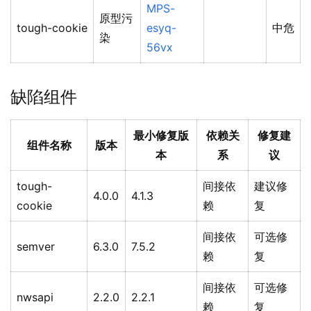
MPS-
原型污
tough-cookie
esyq-
中危
染
56vx
缺陷组件
最小修复版
依赖关
修复建
组件名称
版本
本
系
议
tough-
间接依
建议修
4.0.0
4.1.3
cookie
赖
复
间接依
可选修
semver
6.3.0
7.5.2
赖
复
间接依
可选修
nwsapi
2.2.0
2.2.1
赖
复