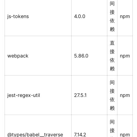
间
接
js-tokens
4.0.0
npm
依
赖
直
接
webpack
5.86.0
npm
依
赖
间
接
jest-regex-util
27.5.1
npm
依
赖
间
接
@types/babel__traverse
7.14.2
npm