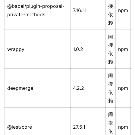
@babel/plugin-proposal-
接
7.16.11
npm
private-methods
依
赖
间
接
wrappy
1.0.2
npm
依
赖
间
接
deepmerge
4.2.2
npm
依
赖
间
接
@jest/core
27.5.1
npm
依