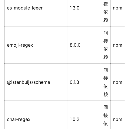
接
es-module-lexer
1.3.0
npm
依
赖
间
接
emoji-regex
8.0.0
npm
依
赖
间
接
@istanbuljs/schema
0.1.3
npm
依
赖
间
接
char-regex
1.0.2
npm
依