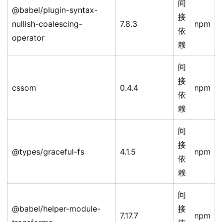
间
@babel/plugin-syntax-
接
nullish-coalescing-
7.8.3
npm
依
operator
赖
间
接
cssom
0.4.4
npm
依
赖
间
接
@types/graceful-fs
4.1.5
npm
依
赖
间
@babel/helper-module-
接
7.17.7
npm