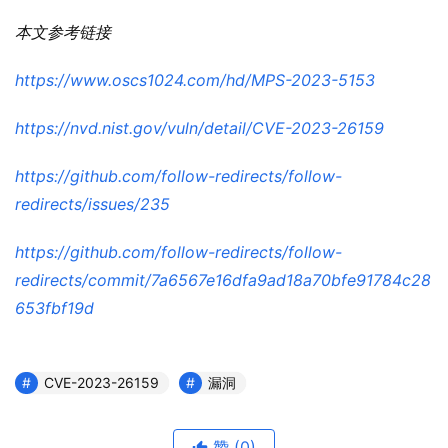
本文参考链接
https://www.oscs1024.com/hd/MPS-2023-5153
https://nvd.nist.gov/vuln/detail/CVE-2023-26159
https://github.com/follow-redirects/follow-
redirects/issues/235
https://github.com/follow-redirects/follow-
redirects/commit/7a6567e16dfa9ad18a70bfe91784c28
653fbf19d
CVE-2023-26159
漏洞
赞
(0)